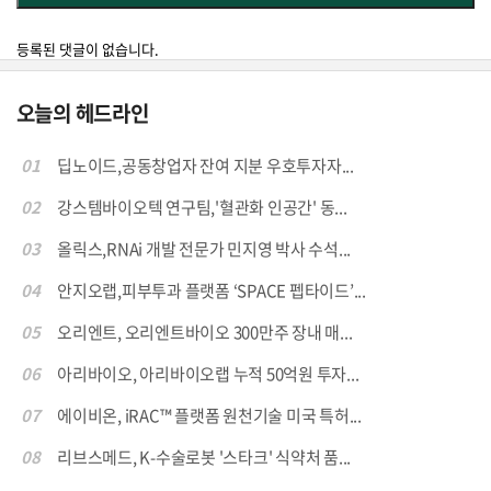
등록된 댓글이 없습니다.
오늘의 헤드라인
01
딥노이드,공동창업자 잔여 지분 우호투자자...
02
강스템바이오텍 연구팀,'혈관화 인공간' 동...
03
올릭스,RNAi 개발 전문가 민지영 박사 수석...
04
안지오랩,피부투과 플랫폼 ‘SPACE 펩타이드’...
05
오리엔트, 오리엔트바이오 300만주 장내 매...
06
아리바이오, 아리바이오랩 누적 50억원 투자...
07
에이비온, iRAC™ 플랫폼 원천기술 미국 특허...
08
리브스메드, K-수술로봇 '스타크' 식약처 품...