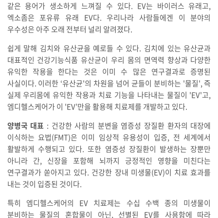
같은 용어가 생소하게 느껴질 수 있다. EV는 바이러스 유래고,
엑소좀은 포유류 유래 EV다. 우리나라 사람들에겐 이 분야의
우수성은 아주 오래 전부터 널리 알려졌다.
쉽게 말해 김치와 유산균을 예로들 수 있다. 김치에 있는 유산균과
대표적인 건강기능식품 유산균이 우리 몸의 면역력 향상과 다양한
유익한 작용을 한다는 것은 이미 수 많은 연구결과로 증명된
사실이다. 이러한 ‘유산균'의 차원을 넘어 균들이 분비하는 '물질', 즉
실제 우리몸에 유익한 작용과 치료 기능을 나타내는 물질이 'EV'고,
엠디헬스케어가 이 'EV’만을 활용해 치료제를 개발하고 있다.
양병국 대표
: 건강한 사람의 분변을 염증성 장질환 환자의 대장에
이식하는 요법(FMT)은 이미 임상적 유용성이 입증, 전 세계에서
활발하게 수행되고 있다. 또한 염증성 장질환이 발생하는 장뿐만
아니라 간, 신장을 포함해 뇌까지 긍정적인 영향을 미친다는
연구결과가 쏟아지고 있다. 건강한 장내 미생물(EV)이 치료 효과를
내는 것이 입증된 것이다.
특히 엠디헬스케어의 EV 치료제는 수십 수백 종의 미생물이
분비하는 물질의 혼합물이 아닌, 선별된 EV를 사용함에 따라