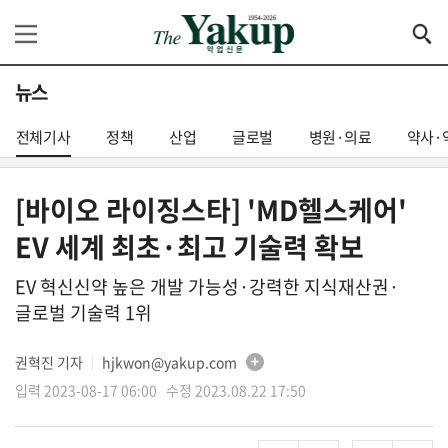
뉴스
전체기사
정책
산업
글로벌
병원·의료
약사·
[바이오 라이징스타] 'MD헬스케어'
EV 세계 최초·최고 기술력 확보
EV 혁신신약 높은 개발 가능성·강력한 지식재산권·
글로벌 기술력 1위
권혁진 기자
hjkwon@yakup.com
│
입력 2023-08-17 06:00 수정 2023.08.22 17:50