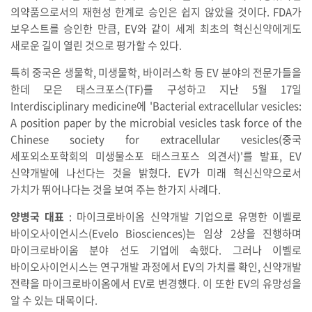
의약품으로서의 재현성 한계로 승인은 쉽지 않았을 것이다. FDA가
보우스트를 승인한 만큼, EV와 같이 세계 최초의 혁신신약에게도
새로운 길이 열린 것으로 평가할 수 있다.
특히 중국은 생물학, 미생물학, 바이러스학 등 EV 분야의 전문가들을
한데 모은 태스크포스(TF)를 구성하고 지난 5월 17일
Interdisciplinary medicine에 'Bacterial extracellular vesicles:
A position paper by the microbial vesicles task force of the
Chinese society for extracellular vesicles(중국
세포외소포학회의 미생물소포 태스크포스 의견서)'를 발표, EV
신약개발에 나선다는 것을 밝혔다. EV가 미래 혁신신약으로서
가치가 뛰어나다는 것을 보여 주는 한가지 사례다.
양병국 대표
: 마이크로바이옴 신약개발 기업으로 유명한 이벨로
바이오사이언시스(Evelo Biosciences)는 임상 2상을 진행하며
마이크로바이옴 분야 선도 기업에 속했다. 그러나 이벨로
바이오사이언시스는 연구개발 과정에서 EV의 가치를 확인, 신약개발
전략을 마이크로바이옴에서 EV로 변경했다. 이 또한 EV의 유망성을
알 수 있는 대목이다.