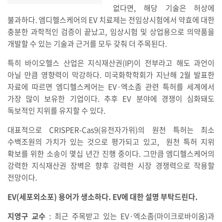
없다면, 해당 기술은 허상에
불과하다. 엠디헬스케어의 EV 치료제는 전임상시험에서 약효에 대한
충분한 과학적인 검증이 끝났고, 임상시험 및 상업용으로 의약품을
개발할 수 있는 기술과 근거를 모두 갖춰 더 주목된다.
특히 바이오헬스 산업은 지식재산권(IP)이 전부라고 해도 과언이
아닐 만큼 영향력이 막강하다. 미국화학학회가 지난해 2월 발표한
자료에 따르면 엠디헬스케어는 EV·엑소좀 관련 특허를 세계에서
가장 많이 보유한 기업이다. 추후 EV 분야에 경쟁이 심화돼도
독보적인 지위를 유지할 수 있다.
대표적으로 CRISPER-Cas9(유전자가위)의 원천 특허는 최소
수백조원의 가치가 있는 것으로 평가되고 있고, 원천 특허 지위
확보를 위한 소송이 몇십 년간 진행 중이다. 그만큼 엠디헬스케어의
강력한 지식재산권 장벽은 향후 강력한 시장 경쟁력으로 작용할
전망이다.
EV(세포외소포) 용어가 생소하다. EV에 대한 설명 부탁드린다.
지영구 교수
: 최근 주목받고 있는 EV·엑소좀(마이크로바이옴)과