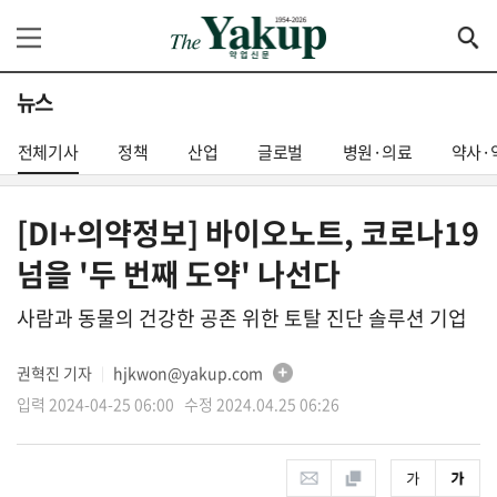
뉴스
전체기사
정책
산업
글로벌
병원·의료
약사·
[DI+의약정보] 바이오노트, 코로나19
넘을 '두 번째 도약' 나선다
사람과 동물의 건강한 공존 위한 토탈 진단 솔루션 기업
권혁진 기자
hjkwon@yakup.com
│
입력 2024-04-25 06:00 수정 2024.04.25 06:26