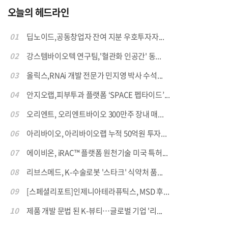
오늘의 헤드라인
01
딥노이드,공동창업자 잔여 지분 우호투자자...
02
강스템바이오텍 연구팀,'혈관화 인공간' 동...
03
올릭스,RNAi 개발 전문가 민지영 박사 수석...
04
안지오랩,피부투과 플랫폼 ‘SPACE 펩타이드’...
05
오리엔트, 오리엔트바이오 300만주 장내 매...
06
아리바이오, 아리바이오랩 누적 50억원 투자...
07
에이비온, iRAC™ 플랫폼 원천기술 미국 특허...
08
리브스메드, K-수술로봇 '스타크' 식약처 품...
09
[스페셜리포트]인제니아테라퓨틱스, MSD 후...
10
제품 개발 문법 된 K-뷰티…글로벌 기업 '리...