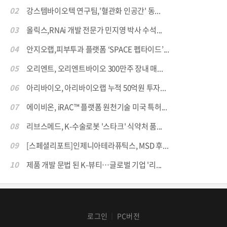
02
강스템바이오텍 연구팀,'혈관화 인공간' 동...
03
올릭스,RNAi 개발 전문가 민지영 박사 수석...
04
안지오랩,피부투과 플랫폼 ‘SPACE 펩타이드’...
05
오리엔트, 오리엔트바이오 300만주 장내 매...
06
아리바이오, 아리바이오랩 누적 50억원 투자...
07
에이비온, iRAC™ 플랫폼 원천기술 미국 특허...
08
리브스메드, K-수술로봇 '스타크' 식약처 품...
09
[스페셜리포트]인제니아테라퓨틱스, MSD 후...
10
제품 개발 문법 된 K-뷰티…글로벌 기업 '리...
로그인
PC버전
│