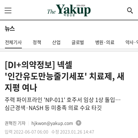
뉴스
전체기사
정책
산업
글로벌
병원·의료
약사·
[DI+의약정보] 넥셀
'인간유도만능줄기세포' 치료제, 새
지평 여나
주력 파이프라인 'NP-011' 호주서 임상 1상 돌입…
심근경색·NASH 등 미충족 의료 수요 타깃
권혁진 기자
hjkwon@yakup.com
│
입력 2022-06-07 06:00 수정 2023.01.26 14:47