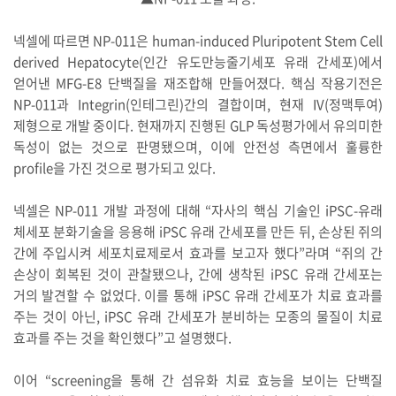
넥셀에 따르면 NP-011은 human-induced Pluripotent Stem Cell
derived Hepatocyte(인간 유도만능줄기세포 유래 간세포)에서
얻어낸 MFG-E8 단백질을 재조합해 만들어졌다. 핵심 작용기전은
NP-011과 Integrin(인테그린)간의 결합이며, 현재 IV(정맥투여)
제형으로 개발 중이다. 현재까지 진행된 GLP 독성평가에서 유의미한
독성이 없는 것으로 판명됐으며, 이에 안전성 측면에서 훌륭한
profile을 가진 것으로 평가되고 있다.
넥셀은 NP-011 개발 과정에 대해 “자사의 핵심 기술인 iPSC-유래
체세포 분화기술을 응용해 iPSC 유래 간세포를 만든 뒤, 손상된 쥐의
간에 주입시켜 세포치료제로서 효과를 보고자 했다”라며 “쥐의 간
손상이 회복된 것이 관찰됐으나, 간에 생착된 iPSC 유래 간세포는
거의 발견할 수 없었다. 이를 통해 iPSC 유래 간세포가 치료 효과를
주는 것이 아닌, iPSC 유래 간세포가 분비하는 모종의 물질이 치료
효과를 주는 것을 확인했다”고 설명했다.
이어 “screening을 통해 간 섬유화 치료 효능을 보이는 단백질