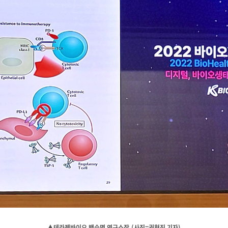
▲테라젠바이오 백순명 연구소장.(사진=권혁진 기자)