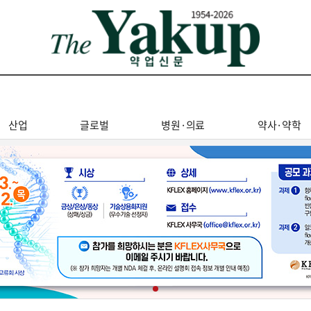
산업
글로벌
병원·의료
약사·약학