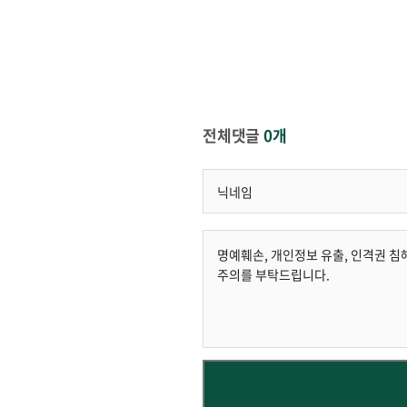
전체댓글
0개