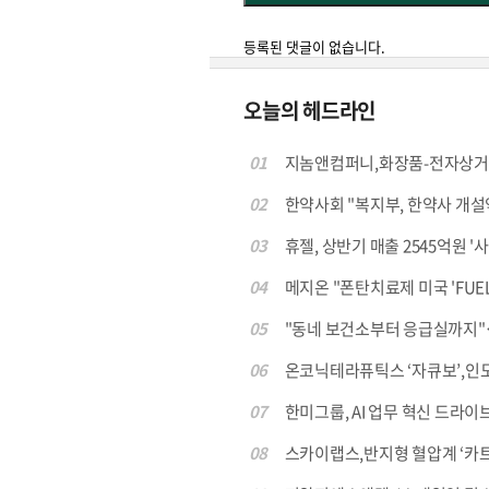
등록된 댓글이 없습니다.
오늘의 헤드라인
01
지놈앤컴퍼니,화장품-전자상거
02
한약사회 "복지부, 한약사 개설약국
03
휴젤, 상반기 매출 2545억원 '사
04
메지온 "폰탄치료제 미국 'FUEL-2
05
"동네 보건소부터 응급실까지"… 정부
06
온코닉테라퓨틱스 ‘자큐보’,인도 
07
한미그룹, AI 업무 혁신 드라이브
08
스카이랩스,반지형 혈압계 ‘카트 