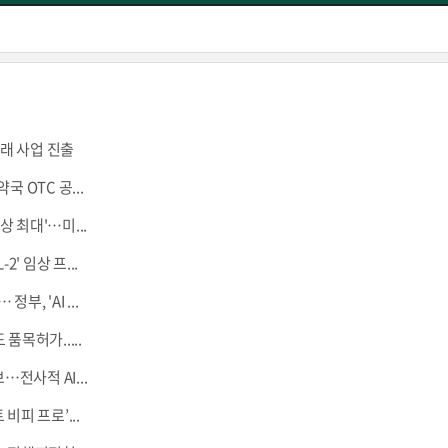
래 사업 진출
 OTC 공...
상 최대'…미...
' 임상 프...
, 'AI ...
품목허가.....
…전사적 AI...
비피 프로’...