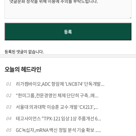
등록된 댓글이 없습니다.
오늘의 헤드라인
01
리가켐바이오,ADC 항암제 'LNCB74' 단독개발...
02
“한미그룹,전문경영인 체제 단단히 구축..매...
03
서울대 의과대학 이승훈 교수 개발 ‘CX213’,...
04
테고사이언스 "TPX-121 임상 1상 주름개선 6...
05
GC녹십자,mRNA 백신 정밀 분석 기술 확보 .....