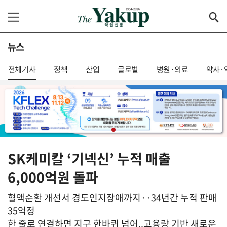
뉴스
전체기사
정책
산업
글로벌
병원·의료
약사·
SK케미칼 ‘기넥신’ 누적 매출
6,000억원 돌파
혈액순환 개선서 경도인지장애까지··34년간 누적 판매
35억정
한 줄로 연결하면 지구 한바퀴 넘어..고용량 기반 새로운