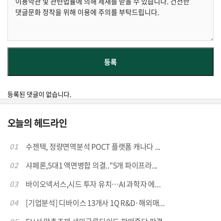
등록된 댓글이 없습니다.
오늘의 헤드라인
01
수젠텍, 정량면역분석 POCT 플랫폼 캐나다 ...
02
샤페론,5대1 액면병합 의결.."5개 파이프라...
03
바이오넥서스,시드 투자 유치…AI 과학자 에...
04
[기업분석] 디바이스 13개사 1Q R&D·해외매...