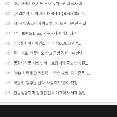
01
바이오넥서스,시드 투자 유치…AI 과학자 에...
02
[기업분석] 디바이스 13개사 1Q R&D·해외매...
03
EU서 맞춤조제 세마글루타이드 판매중단 판결
04
뷰티 브랜드 BIG3, 서구권서 수익화 경쟁
05
[영상] 한미사이언스, '아데시(ADESII)' 앞...
06
듀피젠트·넴루비오 광고 공방 격화…이번엔 ...
07
품절의약품 지형 변화…호흡기약 줄고 만성질...
08
RNA 치료제 판 커진다…‘지속 발현·자가증폭·...
09
약평위, 혈우병 신약 '하임파지' 급여 적정...
10
진원생명과학,김경진 단독 대표이사 체제 돌입