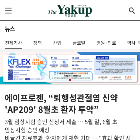
뉴스
전체기사
정책
산업
글로벌
병원·의료
약사·
에이프로젠, “퇴행성관절염 신약
'AP209' 8월초 환자 투약”
3월 임상시험 승인 신청서 제출 … 5월 말, 6월 초
임상시험 승인 예상
비글견 치료효과, 환자에게 재현 기대 … “효과 확인 시