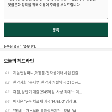
등록된 댓글이 없습니다.
오늘의 헤드라인
01
지놈앤컴퍼니,화장품-전자상거래 사업 진출
02
한약사회 "복지부, 한약사 개설약국 OTC 공...
03
휴젤, 상반기 매출 2545억원 '사상 최대'…미...
04
메지온 "폰탄치료제 미국 'FUEL-2' 임상 프...
05
"동네 보건소부터 응급실까지"… 정부, 'AI ...