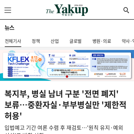
뉴스
전체기사
정책
산업
글로벌
병원·의료
약사·
복지부, 병실 남녀 구분 '전면 폐지'
보류…중환자실·부부병실만 '제한적
허용'
입법예고 기간 여론 수렴 후 재검토…'원칙 유지·예외