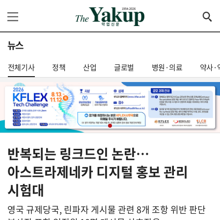
뉴스
전체기사
정책
산업
글로벌
병원·의료
약사·
반복되는 링크드인 논란…
아스트라제네카 디지털 홍보 관리
시험대
영국 규제당국, 린파자 게시물 관련 8개 조항 위반 판단