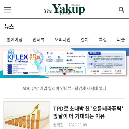
뉴스
웰에이징
인터뷰
오피니언
컬쳐
특집
피플
ADC 유망 기업 릴레이 인터뷰 - 항암제 새시대 열다
TPD로 초대박 친 '오름테라퓨틱'
앞날이 더 기대되는 이유
권혁진
2023.11.09
│