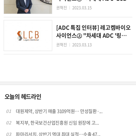
4' 임상 순항…후속 파이프라인
권혁진
2023.03.15
│
속속 임상 진입"
[ADC 특집 인터뷰] 레고켐바이오
사이언스㊤ "차세대 ADC '링
커'로 엔허투 잡는다"
권혁진
2023.03.13
│
오늘의 헤드라인
01
대원제약, 상반기 매출 3109억원… 만성질환·...
02
복지부, 한국보건산업진흥원 신임 원장에 고...
03
파마리서치, 상반기 역대 최대 실적…수출 47...