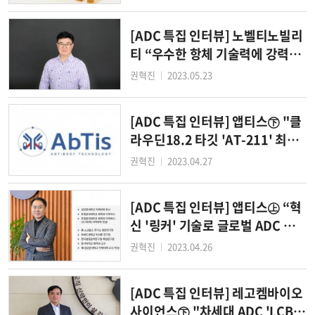
[ADC 특집 인터뷰] 노벨티노빌리
티 “우수한 항체 기술력에 강력한
ADC 기술을 더하다”
권혁진
2023.05.23
│
[ADC 특집 인터뷰] 앱티스㊦ "클
라우딘18.2 타깃 'AT-211' 최초
위암 ADC 목표"
권혁진
2023.04.27
│
[ADC 특집 인터뷰] 앱티스㊤ “혁
신 '링커' 기술로 글로벌 ADC 분
야 왕좌 노린다”
권혁진
2023.04.26
│
[ADC 특집 인터뷰] 레고켐바이오
사이언스㊦ "차세대 ADC 'LCB1