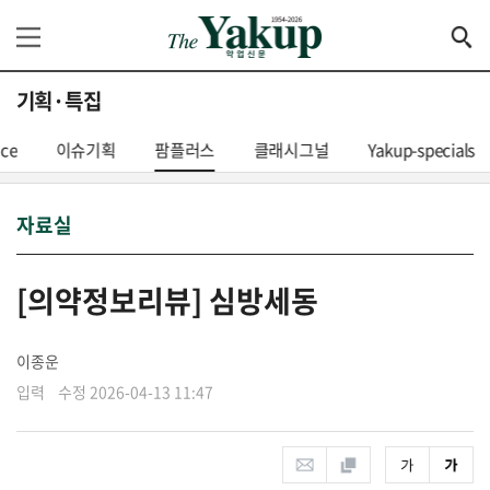
기획·특집
nce
이슈기획
팜플러스
클래시그널
Yakup-specials
자료실
[의약정보리뷰] 심방세동
이종운
입력 수정 2026-04-13 11:47