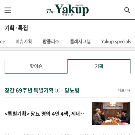
기획·특집
nce
이슈기획
팜플러스
클래시그널
Yakup-specials
핫이슈
기획
창간 69주년 특별기획 ① - 당뇨병
더보기 +
<특별기획> 당뇨 명의 4인 4색, 제네릭 봇물 당뇨병 약 처방 대책은?