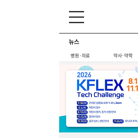
뉴스
산업
글로벌
병원·의료
약사·약학