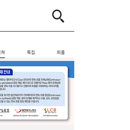
컬쳐
특집
피플