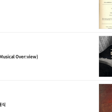
ical Over:view)
래식