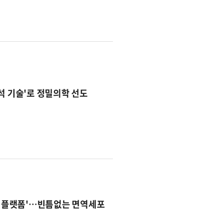
석 기술'로 정밀의학 선도
기술 플랫폼'…빈틈없는 면역세포