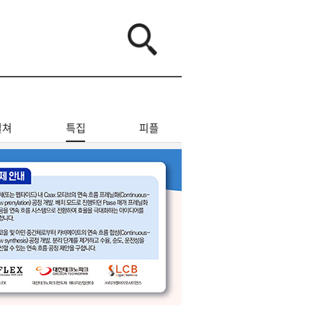
컬쳐
특집
피플