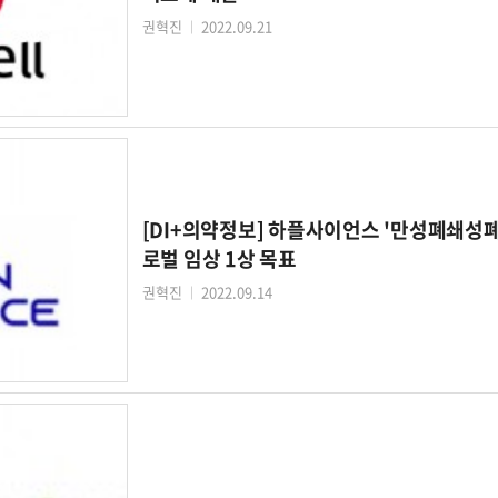
권혁진
2022.09.21
│
[DI+의약정보] 하플사이언스 '만성폐쇄성
로벌 임상 1상 목표
권혁진
2022.09.14
│