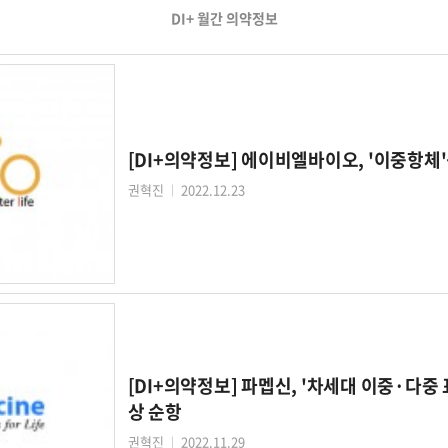
DI+ 월간 의약정보
[DI+의약정보] 에이비엘바이오, '이중항체
권혁진
2022.12.23
│
[DI+의약정보] 파멥신, '차세대 이중·다중
상 순항
권혁진
2022.11.29
│