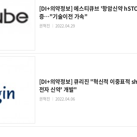
[DI+의약정보] 에스티큐브 '항암신약 hST
증…"기술이전 가속"
권혁진
2022.04.29
│
[DI+의약정보] 큐리진 "혁신적 이중표적 sh
전자 신약' 개발"
권혁진
2022.04.06
│