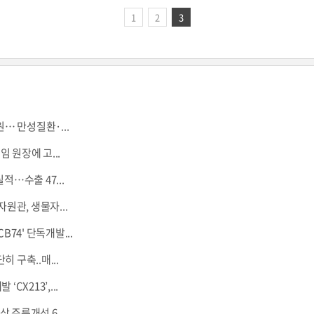
1
2
3
… 만성질환·...
 원장에 고...
적…수출 47...
관, 생물자...
B74' 단독개발...
 구축..매...
CX213’,...
상 주름개선 6...