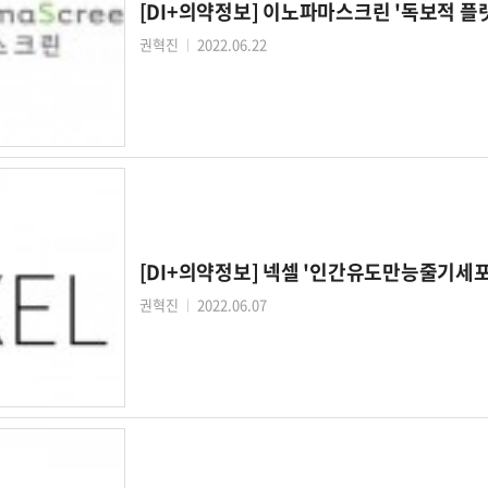
[DI+의약정보] 이노파마스크린 '독보적 플랫
권혁진
2022.06.22
│
[DI+의약정보] 넥셀 '인간유도만능줄기세포'
권혁진
2022.06.07
│