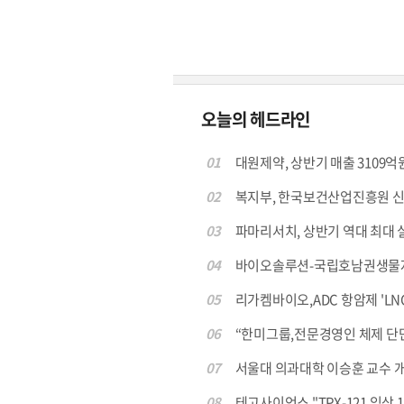
오늘의 헤드라인
01
대원제약, 상반기 매출 3109억원
02
복지부, 한국보건산업진흥원 신임
03
파마리서치, 상반기 역대 최대 실
04
바이오솔루션-국립호남권생물자원
05
리가켐바이오,ADC 항암제 'LNC
06
“한미그룹,전문경영인 체제 단단히
07
서울대 의과대학 이승훈 교수 개발 ‘
08
테고사이언스 "TPX-121 임상 1