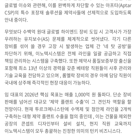
글로벌 이슈와 관련해, 이를 완벽하게 차단할 수 있는 아프타(Aptar
CSP)의 특수 포장재 솔루션을 제약사들에 선제적으로 도입하도록
안내 중이다.
무엇보다 수백억 원대 글로벌 하이엔드 장비 도입 시 고객사가 가장
우려하는 유지보수(AS) 문제를 체계적으로 씻어냈다. 각기 다른
장비를 섞어 쓸 경우 고장 시 발생하는 업체 간 '네 탓 공방'을
차단하기 위해, 이노텍시스템은 전체 라인을 일괄 공급하고 직접
책임 관리하는 시스템을 구축했다. 또한 제약사 품질보증부장 출신을
포함해 최소 13년 이상의 경력을 갖춘 베테랑 직원들이 사후 관리와
기술 교육을 전담하고 있으며 , 롬멜락 장비의 경우 아예 담당 직원이
국내에 상주해 즉각적인 현장 대응이 가능하다.
임 대표의 2026년 핵심 목표는 매출 1,000억 원 돌파다. 단순 장비
판매를 넘어선 대규모 '제약 플랜트 수출'이 그 견인차 역할을 할
전망이다. 현재 투르크메니스탄에 수액제 및 점안제 라인을 2개씩
구축하는 대형 제약 플랜트 수출을 협의 중인데 , 이는 건물을 제외한
공장의 콘셉트 디자인부터 설비 설치, 현지 직원 교육까지
이노텍시스템이 모두 총괄하는 진정한 의미의 턴키 비즈니스다.