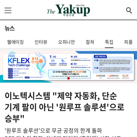
뉴스
웰에이징
인터뷰
오피니언
컬쳐
특집
피플
이노텍시스템 "제약 자동화, 단순
기계 팔이 아닌 '원루프 솔루션'으로
승부"
'원루프 솔루션'으로 무균 공정의 한계 돌파