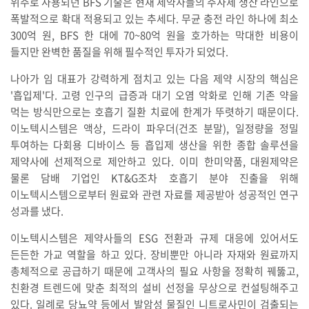
위주로 사용되던 BFS 기술은 현재 제약사들의 주사제 생산 라인으로
폭발적으로 확대 적용되고 있는 추세다. 무균 충전 라인 하나에 최소
300억 원, BFS 한 대에 70~80억 원을 호가하는 막대한 비용이
들지만 완벽한 품질을 위해 필수적인 투자가 되었다.
나아가 임 대표가 강력하게 점치고 있는 다음 제약 시장의 핵심은
'흡입제'다. 고령 인구의 급증과 대기 오염 악화로 인해 기존 약을
먹는 방식만으로는 호흡기 질환 치료에 한계가 뚜렷하기 때문이다.
이노텍시스템은 액상, 드라이 파우더(건조 분말), 일정량을 정밀
투여하는 다회용 디바이스 등 흡입제 생산을 위한 종합 솔루션을
제약사에 선제적으로 제안하고 있다. 이미 한미약품, 대원제약은
물론 담배 기업인 KT&G조차 호흡기 분야 진출을 위해
이노텍시스템으로부터 원료와 관련 자료를 제공받아 성공적인 연구
성과를 냈다.
이노텍시스템은 제약사들의 ESG 전환과 규제 대응에 있어서도
든든한 가교 역할을 하고 있다. 장비뿐만 아니라 자재와 원료까지
총체적으로 공급하기 때문에 고객사의 필요 사항을 정확히 꿰뚫고,
친환경 트렌드에 맞춘 최적의 설비 선정을 무상으로 컨설팅해주고
있다. 일례로 당뇨약 등에서 발암성 물질인 니트로사민이 검출되는