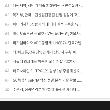
01
대원제약, 상반기 매출 3109억원… 만성질환·...
02
복지부, 한국보건산업진흥원 신임 원장에 고...
03
파마리서치, 상반기 역대 최대 실적…수출 47...
04
바이오솔루션-국립호남권생물자원관, 생물자...
05
리가켐바이오,ADC 항암제 'LNCB74' 단독개발...
06
“한미그룹,전문경영인 체제 단단히 구축..매...
07
서울대 의과대학 이승훈 교수 개발 ‘CX213’,...
08
테고사이언스 "TPX-121 임상 1상 주름개선 6...
09
GC녹십자,mRNA 백신 정밀 분석 기술 확보 .....
10
수젠텍, 정량면역분석 POCT 플랫폼 캐나다 ...