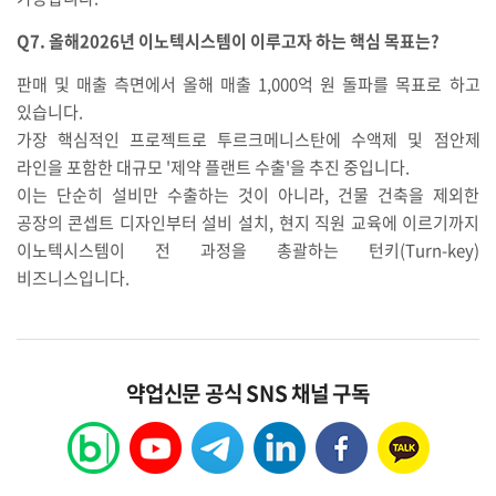
Q7. 올해2026년 이노텍시스템이 이루고자 하는 핵심 목표는?
판매
및
매출
측면에서
올해
매출
1,000
억
원
돌파를
목표로
하고
있습니다
.
가장
핵심적인
프로젝트로
투르크메니스탄에
수액제
및
점안제
라인을
포함한
대규모
'
제약
플랜트
수출
'
을
추진
중입니다
.
이는
단순히
설비만
수출하는
것이
아니라
,
건물
건축을
제외한
공장의
콘셉트
디자인부터
설비
설치
,
현지
직원
교육에
이르기까지
이노텍시스템이
전
과정을
총괄하는
턴키
(Turn-key)
비즈니스입니다
.
약업신문 공식 SNS 채널 구독