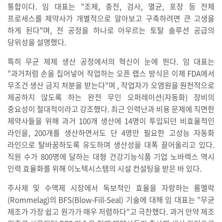
통합이다. 임 대표는 "조제, 충전, 검사, 멸균, 포장 등 전체
프로세스를 제약사가 개별적으로 알아보고 구축하려면 큰 고생을
하게 된다"며, 전 공정을 하나로 아우르는 토탈 솔루션 공급의
당위성을 설명했다.
특히 무균 제제 생산 공정에서의 혁신이 눈에 띈다. 임 대표는
"과거처럼 손을 집어넣어 작업하는 오픈 랩스 방식은 이제 FDA에서
무조건 생산 금지 처분을 받는다"며 , 작업자가 오염원을 원천적으로
제공하지 않도록 하는 완전 무인 오퍼레이션(자동화) 장비의
중요성이 절대적이라고 강조했다. 최근 인력난과 비용 문제에 직면한
제약사들을 위해 과거 100개 생산에 14명이 투입되던 비효율적인
라인을, 200개를 생산하면서도 단 4명만 필요한 고성능 자동화
라인으로 탈바꿈하도록 유도하며 생산성을 대폭 끌어올리고 있다.
직원 수가 800명에 달하는 대형 건강기능식품 기업 노바렉스 역시
인력 효율화를 위해 이노텍시스템의 시설 컨설팅을 받은 바 있다.
주사제 및 수액제 시장에서 독보적인 효율을 자랑하는 롬멜락
(Rommelag)의 BFS(Blow-Fill-Seal) 기술에 대해 임 대표는 "무균
제조가 가장 쉽고 원가가 매우 저렴하다"고 극찬했다. 과거 안약 제조