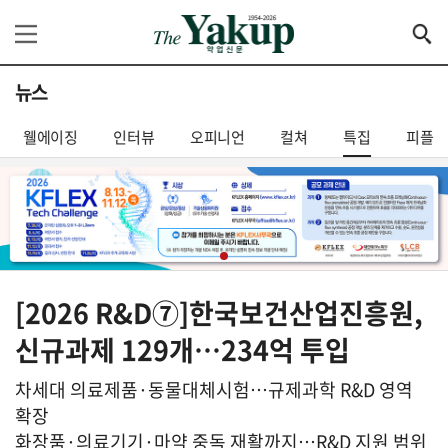
뉴스
웰에이징
인터뷰
오피니언
컬쳐
특집
피플
[2026 R&D⑦]한국보건산업진흥원,
신규과제 129개…234억 투입
차세대 의료제품·동물대체시험…규제과학 R&D 영역
확장
화장품·의료기기·마약 중독 재활까지…R&D 지원 범위