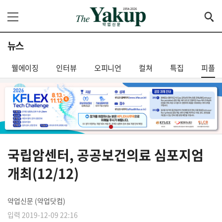
뉴스
웰에이징
인터뷰
오피니언
컬쳐
특집
피플
국립암센터, 공공보건의료 심포지엄
개최(12/12)
약업신문 (약업닷컴)
입력 2019-12-09 22:16