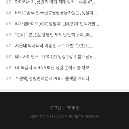
03
파마리서치, 상반기 역대 최대 실적…수출 47...
04
바이오솔루션-국립호남권생물자원관, 생물자...
05
리가켐바이오,ADC 항암제 'LNCB74' 단독개발...
06
“한미그룹,전문경영인 체제 단단히 구축..매...
07
서울대 의과대학 이승훈 교수 개발 ‘CX213’,...
08
테고사이언스 "TPX-121 임상 1상 주름개선 6...
09
GC녹십자,mRNA 백신 정밀 분석 기술 확보 .....
10
수젠텍, 정량면역분석 POCT 플랫폼 캐나다 ...
로그인
PC버전
│
Copyright © Yakup.com All rights reserved.