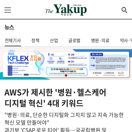
뉴스
전체기사
정책
산업
글로벌
병원·의료
약사·
AWS가 제시한 '병원·헬스케어
디지털 혁신' 4대 키워드
"병원·의료, 단순한 디지털화 그치지 않고 지속 가능한
혁신 모델 만들어야"
과기부 'CSAP 로우 티어' 획득…국공립병원 및