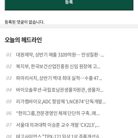
등록된 댓글이 없습니다.
오늘의 헤드라인
01
대원제약, 상반기 매출 3109억원… 만성질환·...
02
복지부, 한국보건산업진흥원 신임 원장에 고...
03
파마리서치, 상반기 역대 최대 실적…수출 47...
04
바이오솔루션-국립호남권생물자원관, 생물자...
05
리가켐바이오,ADC 항암제 'LNCB74' 단독개발...
06
“한미그룹,전문경영인 체제 단단히 구축..매...
07
서울대 의과대학 이승훈 교수 개발 ‘CX213’,...
08
테고사이언스 "TPX-121 임상 1상 주름개선 6...