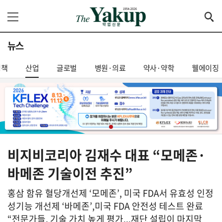
뉴스
정책
산업
글로벌
병원·의료
약사·약학
웰에이징
비지비코리아 김재수 대표 “모메존·
바메존 기술이전 추진”
홍삼 함유 혈당개선제 ‘모메존’, 미국 FDA서 유효성 인정
성기능 개선제 ‘바메존’,미국 FDA 안전성 테스트 완료
“전문가들, 기술 가치 높게 평가...재단 설립이 마지막