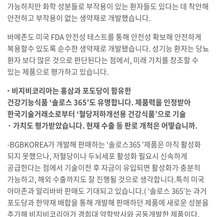
가능하지만 화학 성분들로 부작용이 있는 환자들도 있다는 데 착안해
안전하고 부작용이 없는 생약재로 개발했습니다.
바메존도 미국 FDA 안전성 테스트를 통해 안전성 확보해 안전하게
복용할수 있도록 순수한 생약재로 개발됐습니다. 성기능 환자는 당뇨
환자 보다 많은 것으로 판단된다는 점에서, 미래 가치를 창조할 수
있는 제품으로 평가하고 있습니다.
‣
비지비코리아는 홍삼과 포도당이 함유한
건강기능식품 ‘솔로스 365’도 유명합니다. 제품력을 인정받아
한국기술거래소로부터 ‘혈당저하개선용 건강식품’으로 기술
· 가치도 평가받았습니다. 현재 수출 등 판로 개척은 어떻습니까.
-BGBKOREA가 개발해 판매하는 ‘솔로스365 ’제품은 아직 활성화
되지 못했으나, 저혈당이나 두뇌세포 활성화 필요시 신속하게
공급한다는 점에서 기술이전 후 자금이 유입되면 활성화가 충분히
가능하고, 해외 수출까지도 잘 진행될 것으로 생각합니다.특히 미국
아마존과 알리바바 판매도 기대되고 있습니다.( ‘솔로스 365’는 과거
포도당과 한약재 배합을 통해 개발해 판매하던 제품에 새로운 성분을
추가해 비지비코리아가 경희대 약학박사와 공동개발한 제품이다.