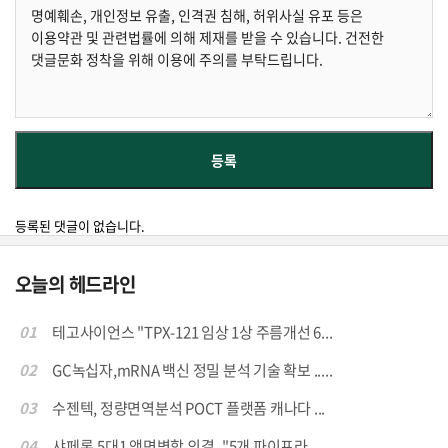
등록된 댓글이 없습니다.
오늘의 헤드라인
01
테고사이언스 "TPX-121 임상 1상 주름개선 6...
02
GC녹십자,mRNA 백신 정밀 분석 기술 확보 .....
03
수젠텍, 정량면역분석 POCT 플랫폼 캐나다 ...
04
샤페론,5대1 액면병합 의결.."5개 파이프라...