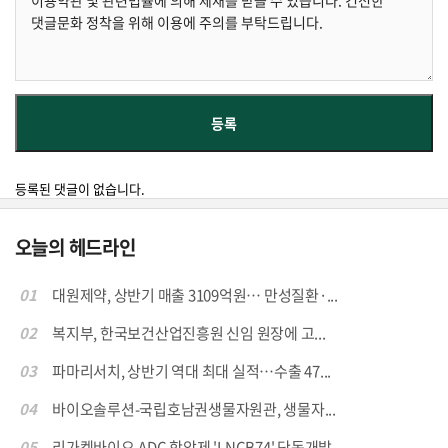
등록된 댓글이 없습니다.
오늘의 헤드라인
01
대원제약, 상반기 매출 3109억원… 만성질환·...
02
복지부, 한국보건산업진흥원 신임 원장에 고...
03
파마리서치, 상반기 역대 최대 실적…수출 47...
04
바이오솔루션-국립호남권생물자원관, 생물자...
05
리가켐바이오,ADC 항암제 'LNCB74' 단독개발...