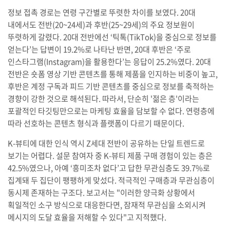
정보 접촉 경로는 연령 구간별로 뚜렷한 차이를 보였다. 20대
내에서도 전반(20~24세)과 후반(25~29세)의 주요 정보원이
뚜렷하게 갈렸다. 20대 전반에선 ‘틱톡(TikTok)을 중심으로 정보를
얻는다’는 답변이 19.2%로 나타난 반면, 20대 후반은 ‘주로
인스타그램(Instagram)을 활용한다’는 응답이 25.2%였다. 20대
전반은 숏폼 영상 기반 콘텐츠를 통해 제품을 인지하는 비중이 높고,
후반은 계정 구독과 피드 기반 콘텐츠를 중심으로 정보를 축적하는
경향이 강한 것으로 해석된다. 따라서, 단순히 '젊은 층'이라는
포괄적인 타깃팅만으로는 마케팅 효율을 담보할 수 없다. 연령층에
따라 선호하는 콘텐츠 형식과 플랫폼이 다르기 때문이다.
K-뷰티에 대한 인식 역시 Z세대 전반이 공유하는 단일 트렌드로
보기는 어렵다. 설문 참여자 중 K-뷰티 제품 구매 경험이 있는 층은
42.5%였으나, 아예 ‘흥미조차 없다’고 답한 무관심층도 39.7%로
집계돼 두 집단이 팽팽하게 맞섰다. 적극적인 구매층과 무관심층이
동시제 존재하는 구조다. 보고서는 "이러한 양극화 상황에서
획일적인 소구 방식으로 대응한다면, 잠재적 무관심을 소외시켜
메시지의 도달 효율을 저해할 수 있다"고 지적했다.