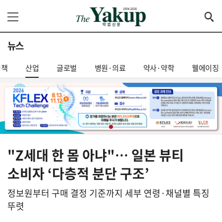
뉴스
정책
산업
글로벌
병원·의료
약사·약학
웰에이징
"Z세대 한 몸 아냐"… 일본 뷰티
소비자 ‘다층적 분단 구조’
정보원부터 구매 결정 기준까지 세부 연령·채널별 특징
뚜렷