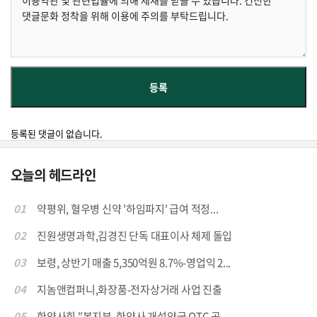
등록된 댓글이 없습니다.
오늘의 헤드라인
01
약평위, 혈우병 신약 '하임파지' 급여 적정...
02
진원생명과학,김경진 단독 대표이사 체제 돌입
03
보령, 상반기 매출 5,350억원 8.7%-영업익 2...
04
지놈앤컴퍼니,화장품-전자상거래 사업 진출
05
한약사회 "복지부, 한약사 개설약국 OTC 공...