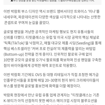
▲부스 현장을 운영 중인 티핏클래스 팀원들. ⓒ볼로냐=화장품신문 김유진 기자.
이번 박람회 부스 디자인 역시 브랜드 앰버서더인 트와이스 '미나'를
내세우며, 파운데이션의 다양한 색상을 시각적으로 나타내는 산뜻한
콘셉트로 꾸며져 눈길을 끌었다.
글로벌 팬덤을 겨냥한 공격적인 마케팅 행보도 현지 유통사들의
신뢰를 더했다. 티핏클래스는 유럽 및 미국 시장 공략의 핵심 채널로
'틱톡(TikTok)'을 낙점하고, 매월 대규모 제품 시딩(Seeding)을 통해
핵심 베스트셀러인 '커버 프로 컨실러'의 제품력을 알리는 바텀업
(Bottom-up) 전략을 전개 중이다. 인위적인 팔로워 구매 없이
10만명 규모의 글로벌 오가닉 팔로워를 확보하며 진성 팬덤을 구축한
점이 바이어들에게 강력한 매력 포인트로 작용했다.
이번 박람회 기간에도 OVS 등 대형 리테일사가 직접 초청한 메가급
인플루언서들을 포함해 매일 20~30명의 현지 뷰티 크리에이터들이
부스를 방문해 글로벌 홍보전에 화력을 더할 예정이다.
박람회 현장에서 만난 유럽 유통 업체 관계자는 "티핏클래스는 기존
K-뷰티가 아직 선점하지 못한 베이스 메이크업 시장의 블루오션을