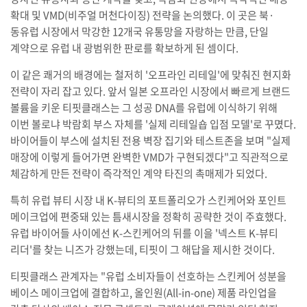
확대 및 VMD(비주얼 머천다이징) 전략을 논의했다. 이 곳은 북·
동유럽 시장에서 막강한 12개국 유통망을 자랑하는 만큼, 단일
계약으로 유럽 내 광범위한 판로를 확보하게 된 셈이다.
이 같은 쾌거의 배경에는 철저히 '오프라인 리테일'에 맞춰진 현지화
전략이 자리 잡고 있다. 앞서 일본 오프라인 시장에서 빠르게 브랜드
볼륨을 키운 티핏클래스는 그 성공 DNA를 유럽에 이식하기 위해
이번 볼로냐 박람회 부스 자체를 '실제 리테일숍 입점 모델'로 꾸몄다.
바이어들이 부스에 설치된 전용 벽장 집기와 테스트존을 보며 "실제
매장에 이렇게 들어가면 완벽한 VMD가 구현되겠다"고 직관적으로
체감하게 만든 전략이 즉각적인 계약 타진의 촉매제가 되었다.
특히 유럽 뷰티 시장 내 K-뷰티의 포트폴리오가 스킨케어와 포인트
메이크업에 편중돼 있는 틈새시장을 정확히 공략한 것이 주효했다.
유럽 바이어들 사이에선 K-스킨케어의 뒤를 이을 '넥스트 K-뷰티
리더'를 찾는 니즈가 강했는데, 티핏이 그 해답을 제시한 것이다.
티핏클래스 관계자는 "유럽 소비자들이 선호하는 스킨케어 성분을
베이스 메이크업에 결합하고, 올인원(All-in-one) 제품 라인업을