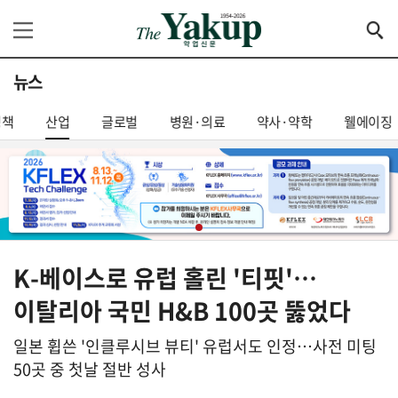
뉴스
정책
산업
글로벌
병원·의료
약사·약학
웰에이징
K-베이스로 유럽 홀린 '티핏'…
이탈리아 국민 H&B 100곳 뚫었다
일본 휩쓴 '인클루시브 뷰티' 유럽서도 인정…사전 미팅
50곳 중 첫날 절반 성사