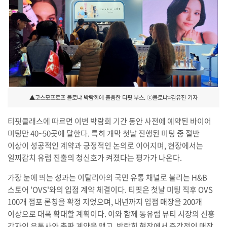
▲코스모프로프 볼로냐 박람회에 출품한 티핏 부스. ⓒ볼로냐=김유진 기자
티핏클래스에 따르면 이번 박람회 기간 동안 사전에 예약된 바이어
미팅만 40~50곳에 달한다. 특히 개막 첫날 진행된 미팅 중 절반
이상이 성공적인 계약과 긍정적인 논의로 이어지며, 현장에서는
일찌감치 유럽 진출의 청신호가 켜졌다는 평가가 나온다.
가장 눈에 띄는 성과는 이탈리아의 국민 유통 채널로 불리는 H&B
스토어 'OVS'와의 입점 계약 체결이다. 티핏은 첫날 미팅 직후 OVS
100개 점포 론칭을 확정 지었으며, 내년까지 입점 매장을 200개
이상으로 대폭 확대할 계획이다. 이와 함께 동유럽 뷰티 시장의 신흥
강자인 유통사와 총판 계약을 맺고, 박람회 현장에서 즉각적인 매장