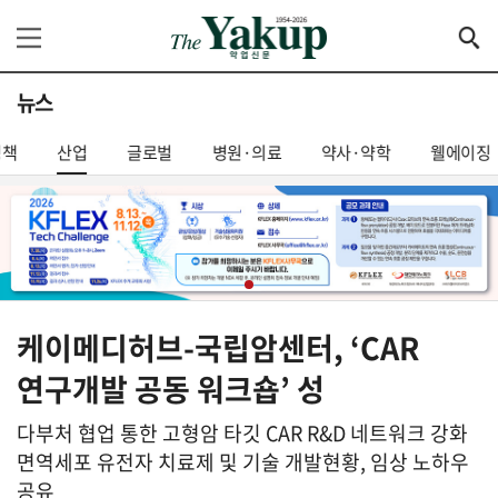
뉴스
정책
산업
글로벌
병원·의료
약사·약학
웰에이징
케이메디허브-국립암센터, ‘CAR
연구개발 공동 워크숍’ 성
다부처 협업 통한 고형암 타깃 CAR R&D 네트워크 강화
면역세포 유전자 치료제 및 기술 개발현황, 임상 노하우
공유