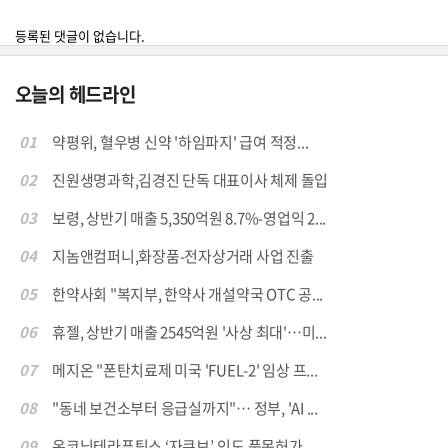
등록된 댓글이 없습니다.
오늘의 헤드라인
01
약평위, 혈우병 신약 '하임파지' 급여 적정...
02
진원생명과학,김경진 단독 대표이사 체제 돌입
03
보령, 상반기 매출 5,350억원 8.7%-영업익 2...
04
지놈앤컴퍼니,화장품-전자상거래 사업 진출
05
한약사회 "복지부, 한약사 개설약국 OTC 공...
06
휴젤, 상반기 매출 2545억원 '사상 최대'…미...
07
메지온 "폰탄치료제 미국 'FUEL-2' 임상 프...
08
"동네 보건소부터 응급실까지"… 정부, 'AI ...
09
온코닉테라퓨틱스 ‘자큐보’,인도 품목허가.....