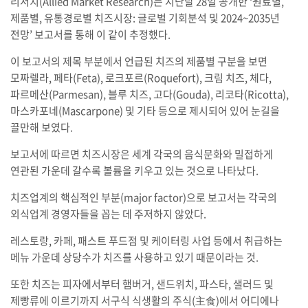
리서치(Allied Market Research)는 지난달 28일 공개한 ‘원료별,
제품별, 유통경로별 치즈시장: 글로벌 기회분석 및 2024~2035년
전망’ 보고서를 통해 이 같이 추정했다.
이 보고서의 제목 부분에서 언급된 치즈의 제품별 구분을 보면
모짜렐라, 페타(Feta), 로크포르(Roquefort), 크림 치즈, 체다,
파르메산(Parmesan), 블루 치즈, 고다(Gouda), 리코타(Ricotta),
마스카포네(Mascarpone) 및 기타 등으로 제시되어 있어 눈길을
끌만해 보였다.
보고서에 따르면 치즈시장은 세계 각국의 음식문화와 밀접하게
연관된 가운데 갈수록 볼륨을 키우고 있는 것으로 나타났다.
치즈업계의 핵심적인 부분(major factor)으로 보고서는 각국의
외식업계 경영자들을 꼽는 데 주저하지 않았다.
레스토랑, 카페, 패스트 푸드점 및 케이터링 사업 등에서 취급하는
메뉴 가운데 상당수가 치즈를 사용하고 있기 때문이라는 것.
또한 치즈는 피자에서부터 햄버거, 샌드위치, 파스타, 샐러드 및
제빵류에 이르기까지 서구식 식생활의 주식(主食)에서 어디에나