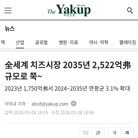
뉴스
정책
산업
글로벌
병원·의료
약사·약학
웰에이징
全세계 치즈시장 2035년 2,522억弗
규모로 쭉~
2023년 1,750억弗서 2024~2035년 연평균 3.1% 확대
이덕규 기자
abcd@yakup.com
│
입력 2026-05-08 18:05 수정 2026.05.08 18:06