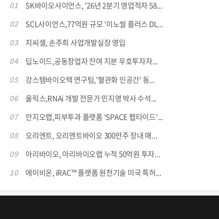
01
SK바이오사이언스, ’26년 2분기 영업적자 58...
02
SCL사이언스,77억원 규모 '이노씰 플러스 DL...
03
지씨셀, 손주희 사업개발실장 영입
04
딥노이드,공동창업자 잔여 지분 우호투자자...
05
강스템바이오텍 연구팀,'혈관화 인공간' 동...
06
올릭스,RNAi 개발 전문가 민지영 박사 수석...
07
안지오랩,피부투과 플랫폼 ‘SPACE 펩타이드’...
08
오리엔트, 오리엔트바이오 300만주 장내 매...
09
아리바이오, 아리바이오랩 누적 50억원 투자...
10
에이비온, iRAC™ 플랫폼 원천기술 미국 특허...