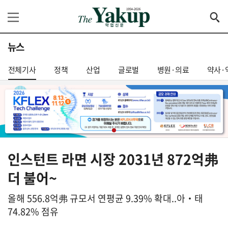
뉴스
전체기사
정책
산업
글로벌
병원·의료
약사·
인스턴트 라면 시장 2031년 872억弗
더 불어~
올해 556.8억弗 규모서 연평균 9.39% 확대..아‧태
74.82% 점유