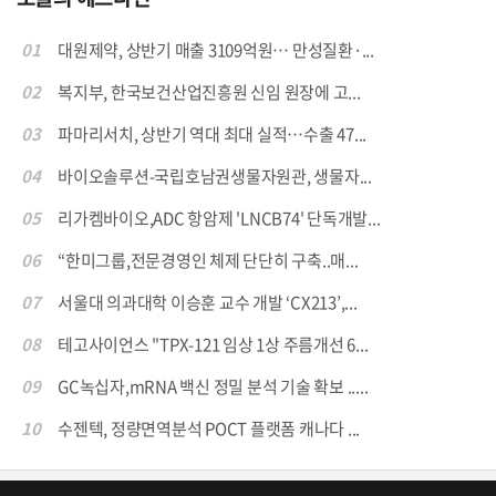
01
대원제약, 상반기 매출 3109억원… 만성질환·...
02
복지부, 한국보건산업진흥원 신임 원장에 고...
03
파마리서치, 상반기 역대 최대 실적…수출 47...
04
바이오솔루션-국립호남권생물자원관, 생물자...
05
리가켐바이오,ADC 항암제 'LNCB74' 단독개발...
06
“한미그룹,전문경영인 체제 단단히 구축..매...
07
서울대 의과대학 이승훈 교수 개발 ‘CX213’,...
08
테고사이언스 "TPX-121 임상 1상 주름개선 6...
09
GC녹십자,mRNA 백신 정밀 분석 기술 확보 .....
10
수젠텍, 정량면역분석 POCT 플랫폼 캐나다 ...