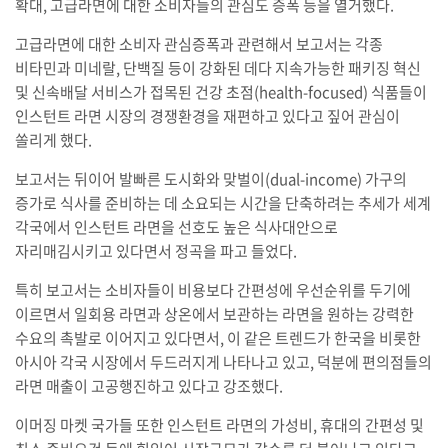
확대, 고급라면에 대한 소비자들의 관심도 증폭 등을 열거했다.
고급라면에 대한 소비자 관심증폭과 관련해서 보고서는 각종
비타민과 미네랄, 단백질 등이 강화된 데다 지속가능한 패키징 혁신
및 신속배달 서비스가 접목된 건강 초점(health-focused) 식품들이
인스턴트 라면 시장의 경쟁환경을 재편하고 있다고 짚어 관심이
쏠리게 했다.
보고서는 뒤이어 발빠른 도시화와 맞벌이(dual-income) 가구의
증가로 식사를 준비하는 데 소요되는 시간을 단축하려는 추세가 세계
각국에서 인스턴트 라면을 선호도 높은 식사대안으로
자리매김시키고 있다면서 정곡을 파고 들었다.
특히 보고서는 소비자들이 비용보다 간편성에 우선순위를 두기에
이르면서 일회용 라면과 상온에서 보관하는 라면을 원하는 강력한
수요의 촉발로 이어지고 있다면서, 이 같은 트렌드가 한국을 비롯한
아시아 각국 시장에서 두드러지게 나타나고 있고, 덕분에 편의점들의
라면 매출이 고공행진하고 있다고 강조했다.
이머징 마켓 국가들 또한 인스턴트 라면의 가성비, 휴대의 간편성 및