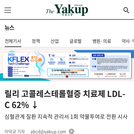
뉴스
전체기사
정책
산업
글로벌
병원·의료
약사·
릴리 고콜레스테롤혈증 치료제 LDL-
C 62% ↓
심혈관계 질환 지속적 관리서 1회 약물투여로 전환 시사
이덕규 기자
abcd@yakup.com
│