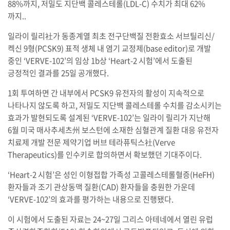
88%까지, 저밀도 지단백 콜레스테롤(LDL-C) 수치가 최대 62%
까지..
일라이 릴리社가 동종계열 최초 전구단백질 전환효소 서브틸리신/
켁신 9형(PCSK9) 표적 생체 내 염기 교정제(base editor)로 개발
중인 ‘VERVE-102’의 임상 1b상 ‘Heart-2 시험’에서 도출된
긍정적인 결과를 25일 공개했다.
1회 투여하면 간 내부에서 PCSK9 유전자의 활성이 지속적으로
나타나지 않도록 하고, 저밀도 지단백 콜레스테롤 수치를 감소시키는
효과가 발현되도록 설계된 ‘VERVE-102’는 일라이 릴리가 지난해
6월 미국 매사추세츠州 보스턴에 소재한 심혈관계 질환 대응 유전자
치료제 개발 전문 제약기업 버브 테라퓨틱스社(Verve
Therapeutics)를 인수키로 합의하면서 확보했던 기대주이다.
‘Heart-2 시험’은 성인 이형접합 가족성 고콜레스테롤혈증(HeFH)
환자들과 조기 관상동맥 질환(CAD) 환자들을 충원한 가운데
‘VERVE-102’의 효과를 평가하는 내용으로 진행됐다.
이 시험에서 도출된 자료는 24~27일 그리스 아테네에서 열린 유럽