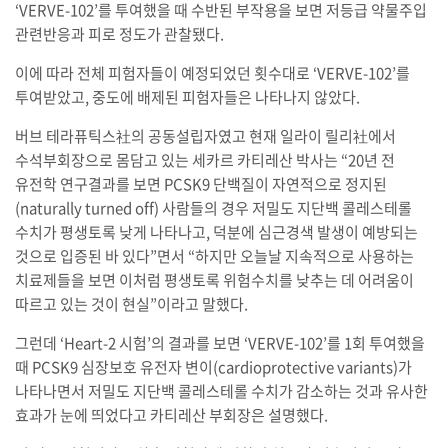
‘VERVE-102’를 투여했을 때 수반된 부작용을 보면 저등급 약물주입
관련반응과 피로 정도가 관찰됐다.
이에 따라 전체 피험자들이 예정되었던 횟수대로 ‘VERVE-102’를
투여받았고, 중도에 배제된 피험자들은 나타나지 않았다.
버브 테라퓨틱스社의 공동설립자였고 현재 일라이 릴리社에서
수석부회장으로 몸담고 있는 세카르 카티레산 박사는 “20년 전
유전학 연구결과를 보면 PCSK9 단백질이 자연적으로 정지된
(naturally turned off) 사람들의 경우 저밀도 지단백 콜레스테롤
수치가 평생토록 낮게 나타나고, 덕분에 심근경색 발생이 예방되는
것으로 입증된 바 있다”면서 “하지만 오늘날 지속적으로 사용하는
치료제들을 보면 이처럼 평생토록 위험수치를 낮추는 데 어려움이
따르고 있는 것이 현실”이라고 말했다.
그런데 ‘Heart-2 시험’의 결과를 보면 ‘VERVE-102’를 1회 투여했을
때 PCSK9 심장보호 유전자 변이(cardioprotective variants)가
나타나면서 저밀도 지단백 콜레스테롤 수치가 감소하는 것과 유사한
효과가 눈에 띄었다고 카티레산 부회장은 설명했다.