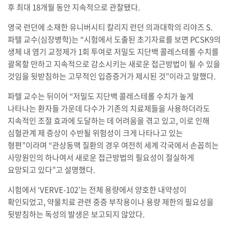
후 최대 18개월 동안 지속적으로 관찰됐다.
영국 런던에 소재한 유니버시티 칼리지 런던 의과대학의 리야즈 S.
파텔 교수(심장병학)는 “시험에서 도출된 초기자료를 보면 PCSK9의
생체 내 염기 교정제가 1회 투여로 저밀도 지단백 콜레스테롤 수치를
괄목할 만하고 지속적으로 감소시키는 새로운 접근방법이 될 수 있을
것임을 뒷받침하는 고무적인 입증증거가 제시된 것”이라고 말했다.
파텔 교수는 뒤이어 “저밀도 지단백 콜레스테롤 수치가 높게
나타나는 환자들 가운데 다수가 기존의 치료제들을 사용하더라도
지속적인 조절 효과에 도달하는 데 어려움을 겪고 있고, 이로 인해
심혈관계 제 증상이 수반될 위험성이 크게 나타나고 있는
형편”이라며 “관상동맥 질환의 경우 여전히 세계 각국에서 손꼽히는
사망원인의 하나여서 새로운 접근방법의 필요성이 절실하게
요망되고 있다”고 설명했다.
시험에서 ‘VERVE-102’는 전체 용량에서 양호한 내약성이
확인되었고, 약물치료 관련 중증 부작용이나 용량 제한의 필요성을
뒷받침하는 독성의 발생은 보고되지 않았다.