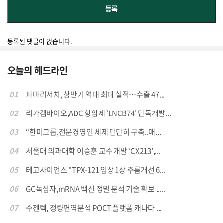
등록된 댓글이 없습니다.
오늘의 헤드라인
01
파마리서치, 상반기 역대 최대 실적…수출 47...
02
리가켐바이오,ADC 항암제 'LNCB74' 단독개발...
03
“한미그룹,전문경영인 체제 단단히 구축..매...
04
서울대 의과대학 이승훈 교수 개발 ‘CX213’,...
05
테고사이언스 "TPX-121 임상 1상 주름개선 6...
06
GC녹십자,mRNA 백신 정밀 분석 기술 확보 .....
07
수젠텍, 정량면역분석 POCT 플랫폼 캐나다 ...