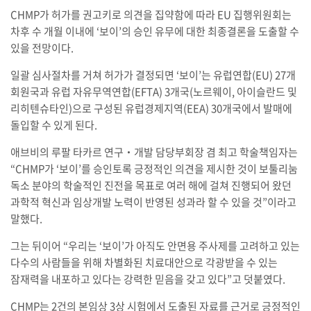
CHMP가 허가를 권고키로 의견을 집약함에 따라 EU 집행위원회는
차후 수 개월 이내에 ‘보이’의 승인 유무에 대한 최종결론을 도출할 수
있을 전망이다.
일괄 심사절차를 거쳐 허가가 결정되면 ‘보이’는 유럽연합(EU) 27개
회원국과 유럽 자유무역연합(EFTA) 3개국(노르웨이, 아이슬란드 및
리히텐슈타인)으로 구성된 유럽경제지역(EEA) 30개국에서 발매에
돌입할 수 있게 된다.
애브비의 루팔 타카르 연구‧개발 담당부회장 겸 최고 학술책임자는
“CHMP가 ‘보이’를 승인토록 긍정적인 의견을 제시한 것이 보툴리눔
독소 분야의 학술적인 진전을 목표로 여러 해에 걸쳐 진행되어 왔던
과학적 혁신과 임상개발 노력이 반영된 성과라 할 수 있을 것”이라고
말했다.
그는 뒤이어 “우리는 ‘보이’가 아직도 안면용 주사제를 고려하고 있는
다수의 사람들을 위해 차별화된 치료대안으로 각광받을 수 있는
잠재력을 내포하고 있다는 강력한 믿음을 갖고 있다”고 덧붙였다.
CHMP는 2건의 본임상 3상 시험에서 도출된 자료를 근거로 긍정적인