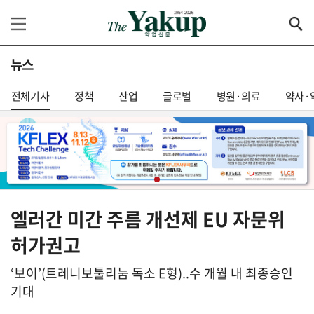
뉴스
전체기사
정책
산업
글로벌
병원·의료
약사·
엘러간 미간 주름 개선제 EU 자문위
허가권고
‘보이’(트레니보툴리눔 독소 E형)..수 개월 내 최종승인
기대