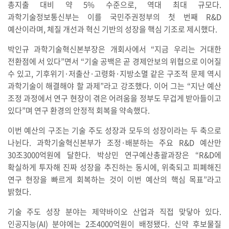
총지출 대비 약 5% 수준으로, 역대 최대 규모다.
과학기술정보통신부는 이를 국민주권정부의 첫 번째 R&D
예산이라며, 체질 개선과 혁신 기반의 성장을 핵심 기조로 제시했다.
박인규 과학기술혁신본부장은 개회사에서 “지금 우리는 거대한
전환점에 서 있다”면서 “기술 공백은 곧 경제안보의 위협으로 이어질
수 있고, 기후위기·저출산·고령화·지방소멸 같은 구조적 문제 역시
과학기술이 해결해야 할 과제”라고 강조했다. 이어 그는 “지난 예산
조정 과정에서 연구 현장이 겪은 어려움을 정부도 무겁게 받아들이고
있다”며 연구 환경의 안정적 회복을 약속했다.
이번 예산의 구조는 기술 주도 성장과 모두의 성장이라는 두 축으로
나뉜다. 과학기술혁신본부가 조정·배분하는 주요 R&D 예산만
30조3000억원에 달한다. 박상민 연구예산총괄과장은 “R&D에
확실하게 투자해 진짜 성장을 추진하는 동시에, 위축되고 피폐해진
연구 현장을 빠르게 회복하는 것이 이번 예산의 핵심 목표”라고
밝혔다.
기술 주도 성장 분야는 제약바이오 산업과 직접 맞닿아 있다.
인공지능(AI) 분야에는 2조4000억원이 배정됐다. 신약 후보물질