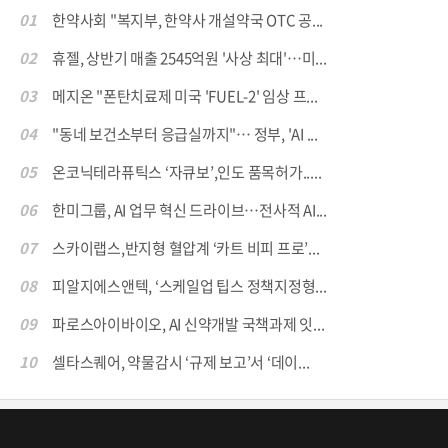
01
한약사회 "복지부, 한약사 개설약국 OTC 공...
02
휴젤, 상반기 매출 2545억원 '사상 최대'…미...
03
메지온 "폰탄치료제 미국 'FUEL-2' 임상 프...
04
"동네 보건소부터 응급실까지"… 정부, 'AI ...
05
온코닉테라퓨틱스 ‘자큐보’,인도 품목허가.....
06
한미그룹, AI 업무 혁신 드라이브…전사적 AI...
07
스카이랩스,반지형 혈압계 ‘카트 비피 프로’...
08
피알지에스앤텍, ‘스케일업 팁스 정책지정형...
09
파로스아이바이오, AI 신약개발 국책과제 잇...
10
셀타스퀘어, 약물감시 ‘규제 보고’서 ‘데이...