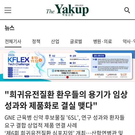
뉴스
전체기사
정책
산업
글로벌
병원·의료
약사·
"희귀유전질환 환우들의 용기가 임상
성과와 제품화로 결실 맺다"
GNE 근육병 신약 후보물질 '6SL', 연구 성과와 환자들
요구 결합 상업적 제품 연결 사례
‘제6회 희귀유전질환 심포지엄’ 개최…산학연병관 및