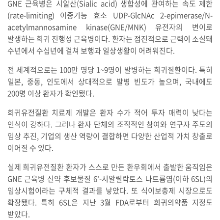
GNE 근육병은 시알산(Sialic acid) 생합성에 관여하는 속도 제한
(rate-limiting) 이중기능 효소 UDP-GlcNAc 2-epimerase/N-
acetylmannosamine kinase(GNE/MNK) 유전자의 변이로
발생하는 희귀 진행성 근육병이다. 환자는 점진적으로 근력이 소실돼
수년에서 수십년에 걸쳐 보행과 일상생활이 어려워진다.
전 세계적으로는 100만 명당 1~9명이 발병하는 희귀질환이다. 특히
일본, 중동, 인도에서 상대적으로 발병 빈도가 높으며, 국내에도
200명 이상 환자가 확인됐다.
희귀유전질환 치료제 개발은 환자 수가 적어 투자 매력이 낮다는
인식이 강하다. 그러나 환자 단체의 조직적인 참여와 연구자 주도의
임상 추진, 기업의 생산 역량이 결합하면 다양한 산업적 가치 창출로
이어질 수 있다.
실제 희귀유전질환 환자가 스스로 만든 환우회에서 출발한 움직임은
GNE 근육병 신약 후보물질 6'-시알릴락토스 나트륨염(이하 6SL)의
임상시험이라는 구체적 결과를 낳았다. 또 식이보충제 시장으로도
확장됐다. 특히 6SL은 지난 3월 FDA로부터 희귀의약품 지정도
받았다.