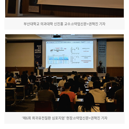
부산대학교 의과대학 신진홍 교수.©약업신문=권혁진 기자
‘제6회 희귀유전질환 심포지엄’ 현장.©약업신문=권혁진 기자