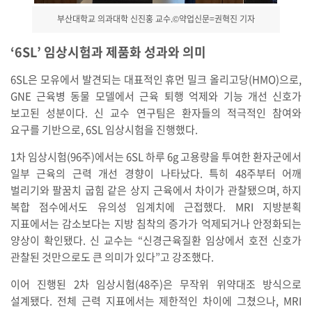
부산대학교 의과대학 신진홍 교수.©약업신문=권혁진 기자
‘6SL’ 임상시험과 제품화 성과와 의미
6SL은 모유에서 발견되는 대표적인 휴먼 밀크 올리고당(HMO)으로,
GNE 근육병 동물 모델에서 근육 퇴행 억제와 기능 개선 신호가
보고된 성분이다. 신 교수 연구팀은 환자들의 적극적인 참여와
요구를 기반으로, 6SL 임상시험을 진행했다.
1차 임상시험(96주)에서는 6SL 하루 6g 고용량을 투여한 환자군에서
일부 근육의 근력 개선 경향이 나타났다. 특히 48주부터 어깨
벌리기와 팔꿈치 굽힘 같은 상지 근육에서 차이가 관찰됐으며, 하지
복합 점수에서도 유의성 임계치에 근접했다. MRI 지방분획
지표에서는 감소보다는 지방 침착의 증가가 억제되거나 안정화되는
양상이 확인됐다. 신 교수는 “신경근육질환 임상에서 호전 신호가
관찰된 것만으로도 큰 의미가 있다”고 강조했다.
이어 진행된 2차 임상시험(48주)은 무작위 위약대조 방식으로
설계됐다. 전체 근력 지표에서는 제한적인 차이에 그쳤으나, MRI