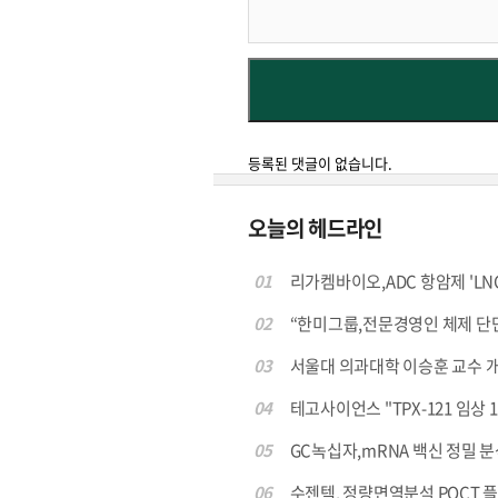
등록된 댓글이 없습니다.
오늘의 헤드라인
01
리가켐바이오,ADC 항암제 'LNC
02
“한미그룹,전문경영인 체제 단단히
03
서울대 의과대학 이승훈 교수 개발 ‘
04
테고사이언스 "TPX-121 임상 1
05
GC녹십자,mRNA 백신 정밀 분석 
06
수젠텍, 정량면역분석 POCT 플랫