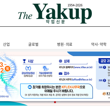
산업
글로벌
병원·의료
약사·약학