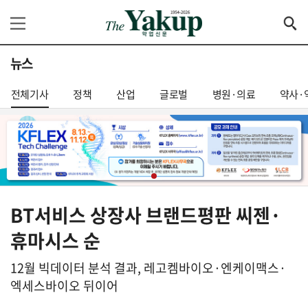
뉴스
전체기사
정책
산업
글로벌
병원·의료
약사·
BT서비스 상장사 브랜드평판 씨젠·
휴마시스 순
12월 빅데이터 분석 결과, 레고켐바이오·엔케이맥스·
엑세스바이오 뒤이어