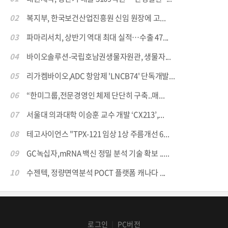
02
복지부, 한국보건산업진흥원 신임 원장에 고...
03
파마리서치, 상반기 역대 최대 실적…수출 47...
04
바이오솔루션-국립호남권생물자원관, 생물자...
05
리가켐바이오,ADC 항암제 'LNCB74' 단독개발...
06
“한미그룹,전문경영인 체제 단단히 구축..매...
07
서울대 의과대학 이승훈 교수 개발 ‘CX213’,...
08
테고사이언스 "TPX-121 임상 1상 주름개선 6...
09
GC녹십자,mRNA 백신 정밀 분석 기술 확보 .....
10
수젠텍, 정량면역분석 POCT 플랫폼 캐나다 ...
로그인
PC버전
│