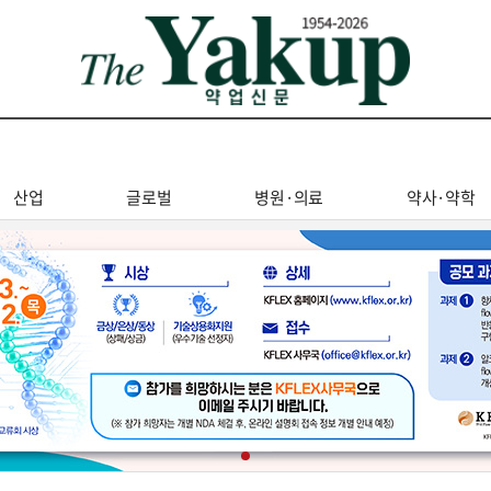
산업
글로벌
병원·의료
약사·약학