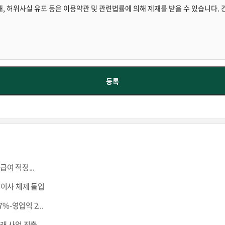
급여 적정...
이사 체제 돌입
7%-영업익 2...
래 사업 진출