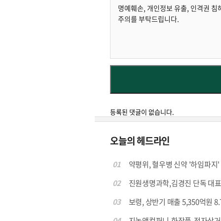
등록된 댓글이 없습니다.
오늘의 헤드라인
01
약평위, 혈우병 신약 '하임파지' 
02
진원생명과학,김경진 단독 대표
03
보령, 상반기 매출 5,350억원 8.
04
지놈앤컴퍼니,화장품-전자상거