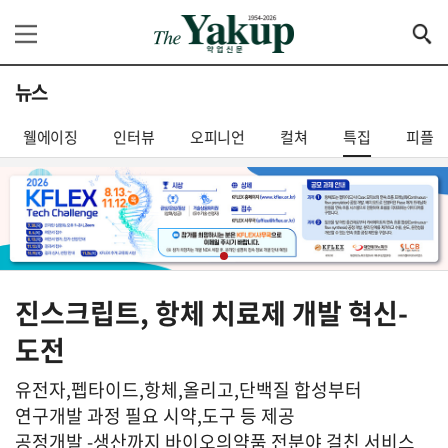
뉴스
웰에이징
인터뷰
오피니언
컬쳐
특집
피플
진스크립트, 항체 치료제 개발 혁신-
도전
유전자,펩타이드,항체,올리고,단백질 합성부터
연구개발 과정 필요 시약,도구 등 제공
공정개발 -생산까지 바이오의약품 전분야 걸친 서비스