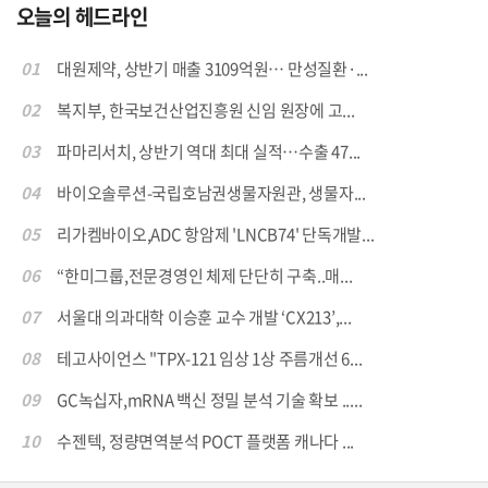
오늘의 헤드라인
01
대원제약, 상반기 매출 3109억원… 만성질환·...
02
복지부, 한국보건산업진흥원 신임 원장에 고...
03
파마리서치, 상반기 역대 최대 실적…수출 47...
04
바이오솔루션-국립호남권생물자원관, 생물자...
05
리가켐바이오,ADC 항암제 'LNCB74' 단독개발...
06
“한미그룹,전문경영인 체제 단단히 구축..매...
07
서울대 의과대학 이승훈 교수 개발 ‘CX213’,...
08
테고사이언스 "TPX-121 임상 1상 주름개선 6...
09
GC녹십자,mRNA 백신 정밀 분석 기술 확보 .....
10
수젠텍, 정량면역분석 POCT 플랫폼 캐나다 ...