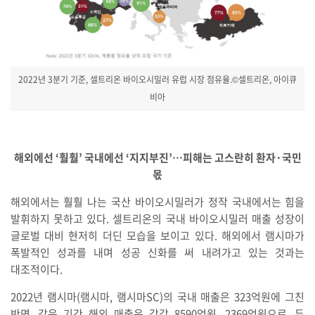
2022년 3분기 기준, 셀트리온 바이오시밀러 유럽 시장 점유율.©셀트리온, 아이큐
비아
해외에선 ‘훨훨’ 국내에선 ‘지지부진’…피해는 고스란히 환자·국민
몫
해외에서는 훨훨 나는 국산 바이오시밀러가 정작 국내에서는 힘을
발휘하지 못하고 있다. 셀트리온의 국내 바이오시밀러 매출 성장이
글로벌 대비 현저히 더딘 모습을 보이고 있다. 해외에서 램시마가
폭발적인 성과를 내며 성공 신화를 써 내려가고 있는 것과는
대조적이다.
2022년 램시마(램시마, 램시마SC)의 국내 매출은 323억원에 그친
반면, 같은 기간 해외 매출은 각각 8590억원, 2369억원으로, 두