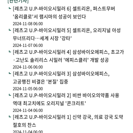
[관련기사]
[레츠고 U.P-바이오시밀러 6] 셀트리온, 퍼스트무버
'옴리클로'서 램시마의 성공이 보인다
2024-11-08 06:00
[레츠고 U.P-바이오시밀러 5] 셀트리온, 오리지널 아성
무너뜨리다…세계 시장 '강타'
2024-11-07 06:00
[레츠고 U.P-바이오시밀러 4] 삼성바이오에피스, 초고가
·고난도 솔리리스 시밀러 '에피스클리' 개발 성공
2024-11-06 06:00
[레츠고 U.P-바이오시밀러 3] 삼성바이오에피스,
고공행진 비결은 '본질' 집중
2024-11-05 06:00
[레츠고 U.P-바이오시밀러 2] 비싼 바이오의약품 사용
역대 최고치에도 오리지널 '콘크리트'
2024-11-04 06:00
[레츠고 U.P-바이오시밀러 1] 신약 강국, 의료 강국 도약
절호의 찬스
2024-11-04 06:00