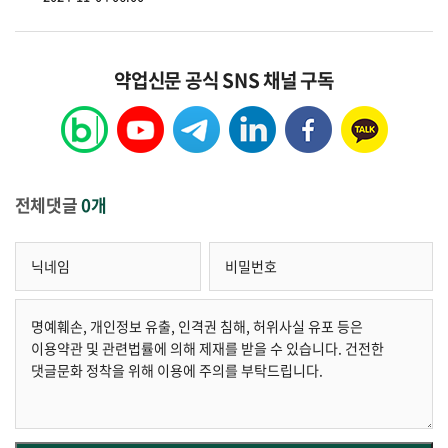
약업신문 공식 SNS 채널 구독
전체댓글
0개