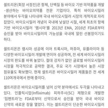
셀트리온(회장 서정진)은 항체, 단백질 등 바이오 기반 의약품을 개발
·생산하는 바이오의약품 전문 기업이다. 특히 바이오시밀러
분야에서 두각을 나타내며 국내 바이오시밀러 시장의 개척자로 자리
잡았다. 바이오시밀러 개념이 국내에 낯설던 시절, 세계 최초의 항체
기반 바이오시밀러 '램시마'를 2013년 EMA, 2016년 FDA로부터
승인을 받아 바이오시밀러의 가능성을 국내에 알린 선봉장이기도
하다.
셀트리온은 램시마 성공에 이어 트룩시마, 허쥬마, 유플라이마 등
다양한 바이오시밀러 개발에 연이어 성공하며, 전 세계 바이오시밀러
시장의 판도를 바꿔 놓았다. 절대 강자가 없던 글로벌 바이오시밀러
시장을 적극적으로 공략한 결과, 주요 국가 시장에서 높은 시장
점유율도 확보했다. 현재 셀트리온 바이오시밀러 제품들은 전 세계
110여개국에서 판매 중이다.
셀트리온은 바이오시밀러를 넘어 신약 분야에서도 두각을 나타내고
있다. 인플릭시맙(Infliximab) 피하주사(SC) 제형으로 개발한
‘짐펜트라’는 FDA로부터 신약으로서 승인을 받아 국내 바이오
신약의 새로운 장을 열었다. 이는 셀트리온이 단순한 바이오시밀러