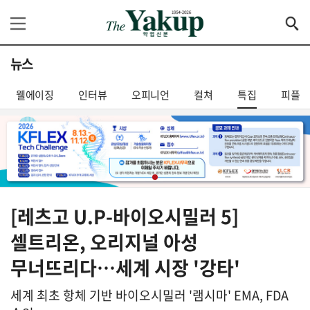
뉴스
웰에이징
인터뷰
오피니언
컬쳐
특집
피플
[레츠고 U.P-바이오시밀러 5]
셀트리온, 오리지널 아성
무너뜨리다…세계 시장 '강타'
세계 최초 항체 기반 바이오시밀러 '램시마' EMA, FDA