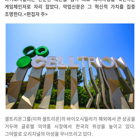
게임체인저로 자리 잡았다. 약업신문은 그 혁신적 가치를 집중
조명한다.<편집자 주>
셀트리온그룹(이하 셀트리온)의 바이오시밀러가 해외에서 큰 성공을
거두며 글로벌 의약품 시장에서 한국의 위상을 높이고 있다.
그야말로 오리지널의 아성을 무너뜨리고 있다.