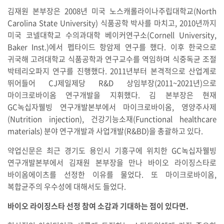
김재원 본부장은 2008년 미국 노스캐롤라이나주립대학교(North
Carolina State University) 식품공학 박사를 마치고, 2010년까지
미국 코넬대학교 수의과대학 베이커연구소(Cornell University,
Baker Inst.)에서 펩타이드 항암제 연구를 했다. 이후 한국으로
귀국해 고려대학교 식품공학과 연구교수를 역임하며 식중독균 조절
박테리오파지 연구를 진행했다. 2011년부터 본격적으로 산업계로
뛰어들어 CJ제일제당 R&D 상임부장(2011~2021년)으로
마이크로바이옴 연구개발을 지휘했다. 김 본부장은 현재
GC녹십자웰빙 연구개발본부에서 마이크로바이옴, 영양주사제
(Nutrition injection), 건강기능소재(Functional healthcare
materials) 분야 연구개발과 사업개발(R&BD)을 총괄하고 있다.
약업신문은 최근 경기도 용인시 기흥구에 위치한 GC녹십자웰빙
연구개발본부에서 김재원 본부장을 만나 바이오 라이징스타로
바이옴에이츠를 선정한 이유를 물었다. 또 마이크로바이옴,
복합균주의 우수성에 대해서도 들었다.
바이오 라이징스타 선정 참여 소감과 기대하는 점이 있다면.