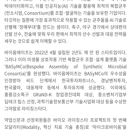
빅데이터화하고, 이를 인공지능(AI) 기술을 활용해 최적의 복합균주
(컨소시엄, Consortium)를 조합·발굴하는 기술을 보유한 기업이다.
타깃하는 질환에 가장 효과적으로 작용할 수 있는 균주들을 AI 기술로
선별해 '정예부대'를 만드는 셈이다. 축구, 야구 경기에서 상대편의
선발 선수, 전술에 맞춰 우리 편에서 최적의 선수 선발과 대응 전략을
세우는 것으로 쉽게 이해할 수 있다.
바이옴에이츠는 2022년 4월 설립된 2년도 채 안 된 스타트업이다.
그러나 이미 미생물 상호작용 기반 복합균주 조합·설계 플랫폼 기술
‘BASyMCo(Bespoke Assembly of Synthetic Microbial
Consortia)’를 완성했다. 바이옴에이츠는 BASyMCo의 우수성을
인정받아 씨드 단계에서 한국투자파트너스, 경남벤처투자,
한국콜마, 대웅제약 등에서 투자유치에 성공했다. 이외에도
홍릉강소특구 GRaND-K 창업경진대회 대상, 중소벤처기업부
딥테크 팁스 선정, 과학기술정보통신부 기술사업화 대상 등을 수상한
그야말로 라이징스타다.
약업신문과 선정위원들은 바이오 라이징스타 프로젝트의 첫 번째
모달리티(Modality, 혁신 치료 기술 총칭)로 ‘마이크로바이옴’을