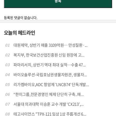
등록된 댓글이 없습니다.
오늘의 헤드라인
01
대원제약, 상반기 매출 3109억원… 만성질환·...
02
복지부, 한국보건산업진흥원 신임 원장에 고...
03
파마리서치, 상반기 역대 최대 실적…수출 47...
04
바이오솔루션-국립호남권생물자원관, 생물자...
05
리가켐바이오,ADC 항암제 'LNCB74' 단독개발...
06
“한미그룹,전문경영인 체제 단단히 구축..매...
07
서울대 의과대학 이승훈 교수 개발 ‘CX213’,...
08
테고사이언스 "TPX-121 임상 1상 주름개선 6...