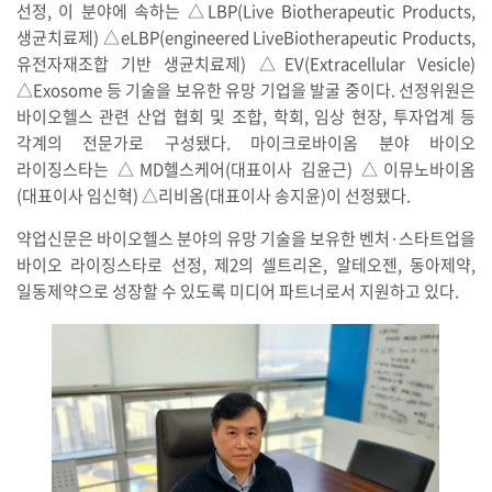
선정, 이 분야에 속하는 △LBP(Live Biotherapeutic Products,
생균치료제) △eLBP(engineered LiveBiotherapeutic Products,
유전자재조합 기반 생균치료제) △EV(Extracellular Vesicle)
△Exosome 등 기술을 보유한 유망 기업을 발굴 중이다. 선정위원은
바이오헬스 관련 산업 협회 및 조합, 학회, 임상 현장, 투자업계 등
각계의 전문가로 구성됐다. 마이크로바이옴 분야 바이오
라이징스타는 △MD헬스케어(대표이사 김윤근) △이뮤노바이옴
(대표이사 임신혁) △리비옴(대표이사 송지윤)이 선정됐다.
약업신문은 바이오헬스 분야의 유망 기술을 보유한 벤처·스타트업을
바이오 라이징스타로 선정, 제2의 셀트리온, 알테오젠, 동아제약,
일동제약으로 성장할 수 있도록 미디어 파트너로서 지원하고 있다.