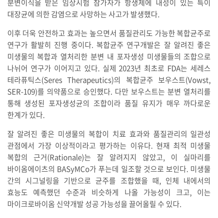
분변이식을 받은 임상시험 참가자가 항생제에 내성이 있는 특이
대장균에 의한 감염으로 사망하는 사고가 발생했다.
이후 더욱 안전하고 효과는 높으면서 품질관리도 가능한 복합균주로
연구가 활발히 진행 중이다. 복합균주 연구개발은 잘 알려진 좋은
미생물의 복합과 열처리한 분변 내 포자생성 미생물들의 조합으로
나뉘어 연구가 이어지고 있다. 실제 2023년 최초로 FDA는 세레스
테라퓨틱스(Seres Therapeutics)의 복합균주 보우스트(Vowst,
SER-109)를 의약품으로 승인했다. 다만 보우스트는 분변 열처리를
통해 생성된 포자생성균의 조합이라 품질 유지가 매우 까다로운
한계가 있다.
잘 알려진 좋은 미생물의 복합이 치료 효과와 품질관리의 일관성
관점에서 가장 이상적이라고 평가하는 이유다. 현재 최적 미생물
복합의 근거(Rationale)는 잘 알려지지 않았고, 이 실마리를
바이옴에이츠의 BASyMCo가 푸는데 일조할 것으로 보인다. 미생물
간의 시그널링을 기반으로 균주를 조합했을 때, 인체 내에서의
효능도 예측했던 수준과 비슷하게 나올 가능성이 크고, 이는
마이크로바이옴 신약개발 성공 가능성을 끌어올릴 수 있다.