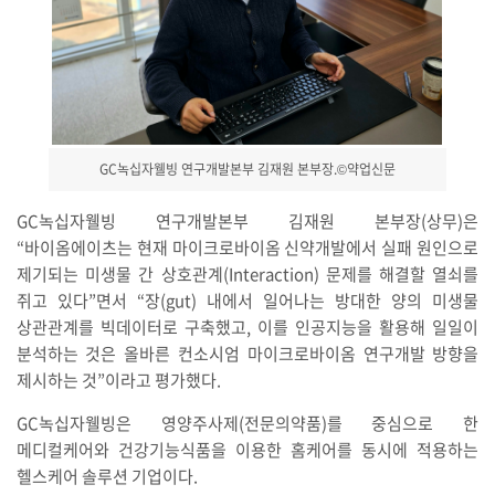
GC녹십자웰빙 연구개발본부 김재원 본부장.©약업신문
GC녹십자웰빙 연구개발본부 김재원 본부장(상무)은
“바이옴에이츠는 현재 마이크로바이옴 신약개발에서 실패 원인으로
제기되는 미생물 간 상호관계(Interaction) 문제를 해결할 열쇠를
쥐고 있다”면서 “장(gut) 내에서 일어나는 방대한 양의 미생물
상관관계를 빅데이터로 구축했고, 이를 인공지능을 활용해 일일이
분석하는 것은 올바른 컨소시엄 마이크로바이옴 연구개발 방향을
제시하는 것”이라고 평가했다.
GC녹십자웰빙은 영양주사제(전문의약품)를 중심으로 한
메디컬케어와 건강기능식품을 이용한 홈케어를 동시에 적용하는
헬스케어 솔루션 기업이다.