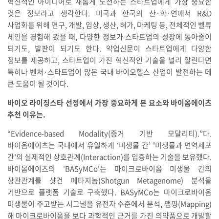
혁신적인 아이디어로 새롭게 도전하는 스타트업에게 가장 중요한
것은 정보라고 생각한다. 미국과 한국의 산·학·연에서 R&D
사업화를 위해 연구, 개발, 임상, 생산, 허가, 마케팅 등, 전체적인 벨류
체인을 경험해 봤을 때, 다양한 정보가 스타트업의 성장에 동아줄이
되기도, 발판이 되기도 한다. 약업신문이 스타트업에게 다양한
정보를 제공하고, 스타트업이 가진 혁신적인 기술을 널리 알린다면
특히나 벤처·스타트업이 많은 국내 바이오헬스 산업이 발전하는 데
큰 도움이 될 것이다.
바이오 라이징스타 선정에서 가장 중요하게 본 요소와 바이옴에이츠
추천 이유는.
“Evidence-based Modality(증거 기반 모달리티).”다.
바이옴에이츠는 국내에서 유일하게 ‘미생물 간’ '미생물과 면역세포
간'의 실제적인 상호관계(Interaction)를 입증하는 기술을 보유했다.
바이옴에이츠의 'BASyMCo'는 마이크로바이옴 미생물 간의
상관관계를 샷건 메타지놈(Shotgun Metagenome) 분석을
기반으로 플랫폼 기술로 구축했다. BASyMCo는 마이크로바이옴
미생물이 주고받는 시그널을 유전자 수준에서 분석, 맵핑(Mapping)
해 마이크로바이옴을 보다 과학적인 근거를 가진 의약품으로 개발할