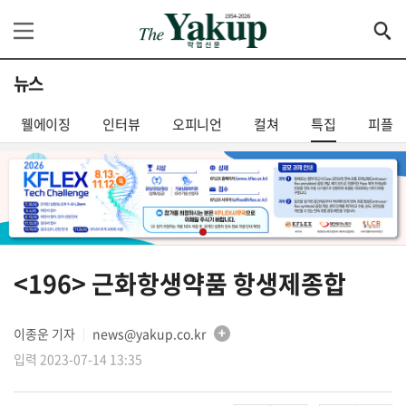
뉴스
웰에이징
인터뷰
오피니언
컬쳐
특집
피플
<196> 근화항생약품 항생제종합
이종운 기자
news@yakup.co.kr
│
입력 2023-07-14 13:35