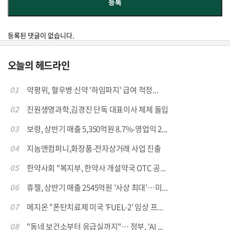
등록된 댓글이 없습니다.
오늘의 헤드라인
01
약평위, 혈우병 신약 '하임파지' 급여 적정...
02
진원생명과학,김경진 단독 대표이사 체제 돌입
03
보령, 상반기 매출 5,350억원 8.7%-영업익 2...
04
지놈앤컴퍼니,화장품-전자상거래 사업 진출
05
한약사회 "복지부, 한약사 개설약국 OTC 공...
06
휴젤, 상반기 매출 2545억원 '사상 최대'…미...
07
메지온 "폰탄치료제 미국 'FUEL-2' 임상 프...
08
"동네 보건소부터 응급실까지"… 정부, 'AI ...