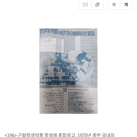
<196> 근화항생약품 항생제 종합광고. 1970년 중반 국내의