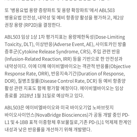
또 '병용요법 용량 증량파트 및 용량 확장파트'에서 ABL503
병용요법 안전성, 내약성 및 예비 항종양 활성을 평가하고, 제2상
권장 용량 (RP2D)을 결정한다.
ABL503 임상 1상 1차 평가지표는 용량제한독성(Dose-Limiting
Toxicity, DLT), 이상반응(Adverse Event, AE), 사이토카인 방출
증후군(Cytokine Release Syndrome, CRS), 주입 관련 반응
(Infusion-Related Reaction, IRR) 등을 기반으로 한 안전성과
내약성이다. 이에 더해 에이비엘바이오는 객관적 반응률(Objective
Response Rate, ORR), 반응지속기간(Duration of Response,
DOR), 질병조절률(Disease Control Rate, DCR) 등 예비 항종양
활성 관련 지표도 함께 평가할 예정이다. 에이비엘바이오는 임상
종료를 2028년 1월 31일로 예상하고 있다.
ABL503은 에이비엘바이오와 미국 바이오기업 노바브릿지
바이오사이언스(NovaBridge Biosciences)가 공동 개발 중인 PD-
L1 및 4-1BB 표적 이중항체 후보물질로,기존 PD-(L)1 억제제 한계인
내성과 낮은 반응률을 개선하기 위해 개발됐다.