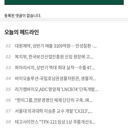
등록된 댓글이 없습니다.
오늘의 헤드라인
01
대원제약, 상반기 매출 3109억원… 만성질환·...
02
복지부, 한국보건산업진흥원 신임 원장에 고...
03
파마리서치, 상반기 역대 최대 실적…수출 47...
04
바이오솔루션-국립호남권생물자원관, 생물자...
05
리가켐바이오,ADC 항암제 'LNCB74' 단독개발...
06
“한미그룹,전문경영인 체제 단단히 구축..매...
07
서울대 의과대학 이승훈 교수 개발 ‘CX213’,...
08
테고사이언스 "TPX-121 임상 1상 주름개선 6...