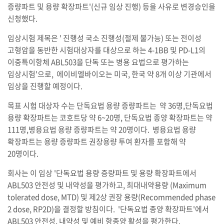
증량파트 및 용량 확장파트'(신규 임상 진행) 등을 사유로 변경승인을
신청했다.
임상시험 제목은 ' 진행성 국소 진행성(절제 불가능) 또는 전이성
고형암을 동반한 시험대상자를 대상으로 하는 4-1BB 및 PD-L1의
이중특이항체 ABL503을 단독 또는 병용 요법으로 평가하는
임상시험'으로, 에이비엘바이오는 미국, 한국 약 8개 이상 기관에서
임상을 진행할 예정이다.
목표 시험 대상자 수는 단독요법 용량 증량파트는 약 36명,단독요법
용량 확장파트는 코호트당 약 6~20명, 단독요법 종양 확장파트는 약
111명,병용요법 용량 증량파트는 약 20명이다. 병용요법 용량
확장파트는 용량 증량파트 권장용량 투여 환자를 포함해 약
20명이다.
회사는 이 임상 '단독요법 용량 증량파트 및 용량 확장파트에서
ABL503 안전성 및 내약성을 평가하고, 최대내약용량 (Maximum
tolerated dose, MTD) 및 제2상 권장 용량(Recommended phase
2 dose, RP2D)을 결정할 방침이다. '단독요법 종양 확장파트'에서
ABL503 안전성, 내약성 및 예비 항종양 활성을 평가한다.