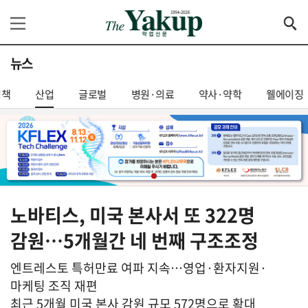
뉴스
정책
산업
글로벌
병원·의료
약사·약학
웰에이징
노바티스, 미국 본사서 또 322명
감원…5개월간 네 번째 구조조정
엔트레스토 특허만료 여파 지속…영업·환자지원·
마케팅 조직 재편
최근 5개월 미국 본사 감원 규모 572명으로 확대