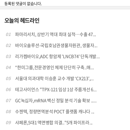
등록된 댓글이 없습니다.
오늘의 헤드라인
01
파마리서치, 상반기 역대 최대 실적…수출 47...
02
바이오솔루션-국립호남권생물자원관, 생물자...
03
리가켐바이오,ADC 항암제 'LNCB74' 단독개발...
04
“한미그룹,전문경영인 체제 단단히 구축..매...
05
서울대 의과대학 이승훈 교수 개발 ‘CX213’,...
06
테고사이언스 "TPX-121 임상 1상 주름개선 6...
07
GC녹십자,mRNA 백신 정밀 분석 기술 확보 .....
08
수젠텍, 정량면역분석 POCT 플랫폼 캐나다 ...
09
샤페론,5대1 액면병합 의결.."5개 파이프라...