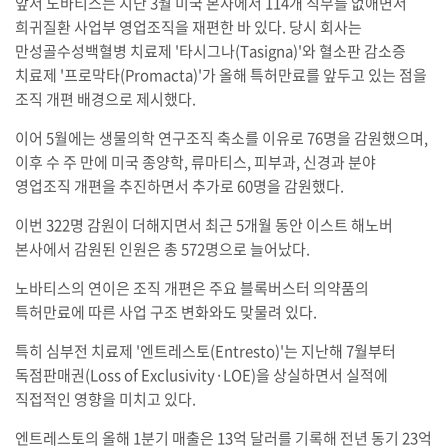
앞서 노바티스는 지난 3월 미국 본사에서 114개 직무를 없애면서
희귀질환 사업부 영업조직을 재편한 바 있다. 당시 회사는
만성골수성백혈병 치료제 '타시그나(Tasigna)'와 혈소판 감소증
치료제 '프로막타(Promacta)'가 올해 특허만료를 앞두고 있는 점을
조직 개편 배경으로 제시했다.
이어 5월에는 생물의학 연구조직 축소를 이유로 76명을 감원했으며,
이후 수 주 만에 미국 종양학, 류마티스, 피부과, 신경과 분야
영업조직 개편을 추진하면서 추가로 60명을 감원했다.
이번 322명 감원이 더해지면서 최근 5개월 동안 이스트 해노버
본사에서 감원된 인원은 총 572명으로 늘어났다.
노바티스의 연이은 조직 개편은 주요 블록버스터 의약품의
특허만료에 따른 사업 구조 변화와도 맞물려 있다.
특히 심부전 치료제 '엔트레스토(Entresto)'는 지난해 7월부터
독점판매권(Loss of Exclusivity·LOE)을 상실하면서 실적에
직접적인 영향을 미치고 있다.
엔트레스토의 올해 1분기 매출은 13억 달러를 기록해 전년 동기 23억