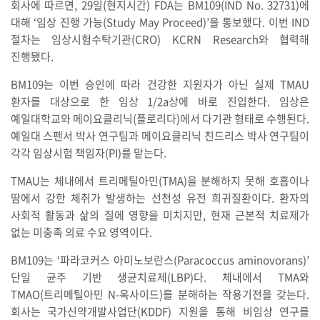
회사에 따르면, 29일(현지시간) FDA는 BM109(IND No. 32731)에
대해 ‘임상 진행 가능(Study May Proceed)’을 통보했다. 이번 IND
절차는 임상시험수탁기관(CRO) KCRN Research와 협력해
진행됐다.
BM109는 이번 승인에 따라 건강한 지원자가 아닌 실제 TMAU
환자를 대상으로 한 임상 1/2a상에 바로 진입한다. 임상은
예일대학교와 메이요클리닉(플로리다)에서 다기관 형태로 수행된다.
예일대 스펜서 박사 연구팀과 메이요클리닉 친드리스 박사 연구팀이
각각 임상시험 책임자(PI)를 맡는다.
TMAU는 체내에서 트리메틸아민(TMA)을 분해하지 못해 호흡이나
땀에서 강한 체취가 발생하는 선천성 유전 희귀질환이다. 환자의
사회적 활동과 삶의 질에 영향을 미치지만, 현재 근본적 치료제가
없는 미충족 의료 수요 영역이다.
BM109는 ‘파라코커스 아미노보란스(Paracoccus aminovorans)’
단일 균주 기반 생균치료제(LBP)다. 체내에서 TMA와
TMAO(트리메틸아민 N-옥사이드)를 분해하는 작용기전을 갖는다.
회사는 국가신약개발사업단(KDDF) 지원을 통해 비임상 연구를