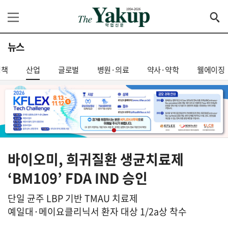
뉴스
정책
산업
글로벌
병원·의료
약사·약학
웰에이징
바이오미, 희귀질환 생균치료제
‘BM109’ FDA IND 승인
단일 균주 LBP 기반 TMAU 치료제
예일대·메이요클리닉서 환자 대상 1/2a상 착수