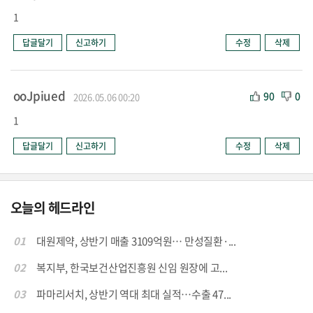
1
답글달기
신고하기
수정
삭제
ooJpiued
90
0
2026.05.06 00:20
1
답글달기
신고하기
수정
삭제
오늘의 헤드라인
01
대원제약, 상반기 매출 3109억원… 만성질환·...
02
복지부, 한국보건산업진흥원 신임 원장에 고...
03
파마리서치, 상반기 역대 최대 실적…수출 47...