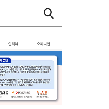
인터뷰
오피니언
컬쳐
특집