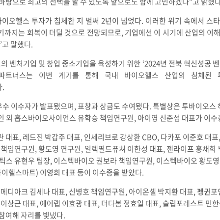
바탕으로 최고의 선택을 할 수 있도록 앞으로도 함께 고민하겠다”고 밝혔다
오헬스 투자가 침체한 지 벌써 2년이 넘었다. 이러한 위기 속에서 스타트업
기까지는 회복이 더딜 것으로 전망되므로, 기업에선 이 시기에 산업의 이
고 말했다.
벤처기업 및 창업 중소기업을 육성하기 위한 ‘2024년 전북 혁신성공 벤
업파트너스는 이번 계기를 통해 국내 바이오헬스 산업의 침체된 
.
 이수자가 발표됐으며, 표창과 상금도 수여됐다. 특별상은 투바이오스 
2인 외 홉스바이오사이언스 유학승 책임연구원, 아이영 신준섭 대표가 이수
대표, 레드진 박갑주 대표, 인세리브로 강상환 CBO, 다카포 이준호 대표
책임연구원, 황도영 연구원, 일렉필드퓨쳐 이한성 대표, 젠라이프 홍채희 
틱스 유현우 팀장, 이스텍바이오 권보라 책임연구원, 이스텍바이오 황도영 
마이헬스마트) 이영희 대표 등이 이수증을 받았다.
메디아크 김세나 대표, 신병호 책임연구원, 아이온셀 박지환 대표, 펭귄포
이상근 대표, 에어랩 이효광 대표, 더다봄 정효일 대표, 슬립포레스트 민한
참여해 자리를 빛냈다.