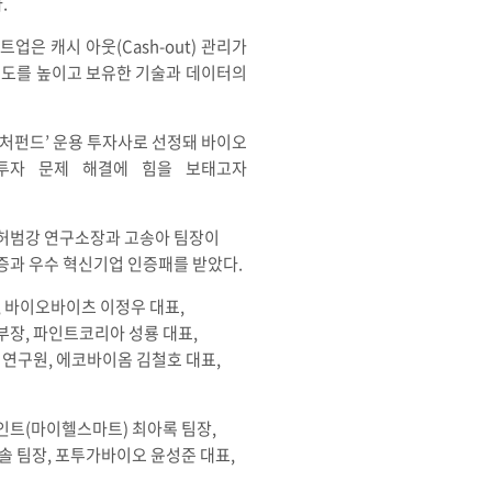
.
은 캐시 아웃(Cash-out) 관리가
해도를 높이고 보유한 기술과 데이터의
처펀드’ 운용 투자사로 선정돼 바이오
투자 문제 해결에 힘을 보태고자
허범강 연구소장과 고송아 팀장이
증과 우수 혁신기업 인증패를 받았다.
, 바이오바이츠 이정우 대표,
부장, 파인트코리아 성룡 대표,
연구원, 에코바이옴 김철호 대표,
인트(마이헬스마트) 최아록 팀장,
솔 팀장, 포투가바이오 윤성준 대표,