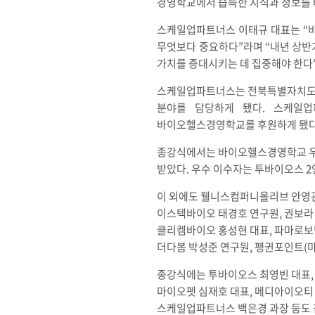
경영학교에서 습득한 지식과 정보를 
스케일업파트너스 이태규 대표는 “바이
무엇보다 중요하다”라며 “내년 상반
가치를 증대시키는 데 집중해야 한다”
스케일업파트너스는 전북특별자치도의 
분야를 담당하게 됐다. 스케일
바이오헬스경영학교를 후원하게 됐다
종강식에서는 바이오헬스경영학교 우수
받았다. 우수 이수자는 투바이오스 
이 외에도 웰니스컴퍼니올리브 안영관 
이스텍바이오 태경호 연구원, 권보라 
클리켐바이오 홍성현 대표, 파마로보
더다봄 박성준 연구원, 펭귄포인트(
종강식에는 투바이오스 최영빈 대표, 
마이오펫 심재호 대표, 메디아이오티 
스케일업파트너스 백은경 과장 등도 