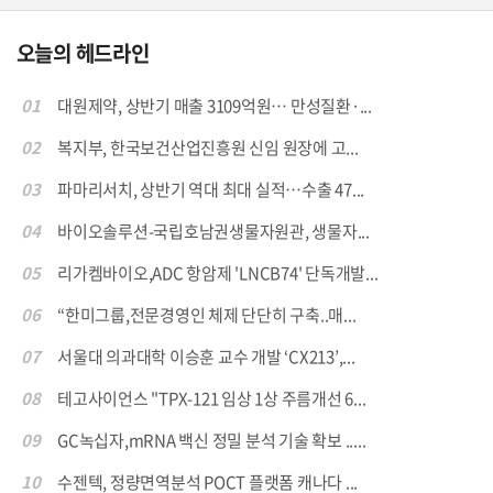
오늘의 헤드라인
01
대원제약, 상반기 매출 3109억원… 만성질환·...
02
복지부, 한국보건산업진흥원 신임 원장에 고...
03
파마리서치, 상반기 역대 최대 실적…수출 47...
04
바이오솔루션-국립호남권생물자원관, 생물자...
05
리가켐바이오,ADC 항암제 'LNCB74' 단독개발...
06
“한미그룹,전문경영인 체제 단단히 구축..매...
07
서울대 의과대학 이승훈 교수 개발 ‘CX213’,...
08
테고사이언스 "TPX-121 임상 1상 주름개선 6...
09
GC녹십자,mRNA 백신 정밀 분석 기술 확보 .....
10
수젠텍, 정량면역분석 POCT 플랫폼 캐나다 ...