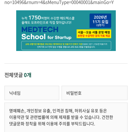
no=10496&rnum=4&sMenuType=00040001&mainGo=Y
전체댓글
0개