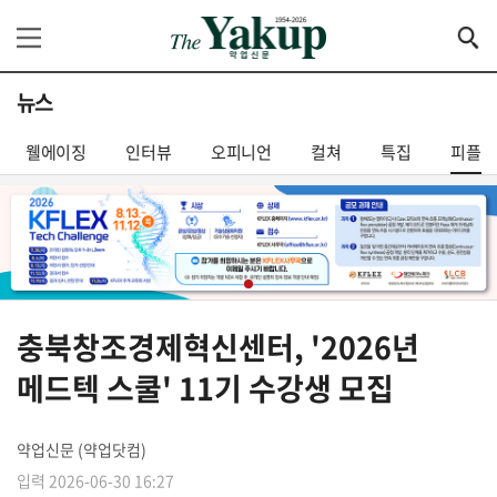
뉴스
웰에이징
인터뷰
오피니언
컬쳐
특집
피플
충북창조경제혁신센터, '2026년
메드텍 스쿨' 11기 수강생 모집
약업신문 (약업닷컴)
입력 2026-06-30 16:27