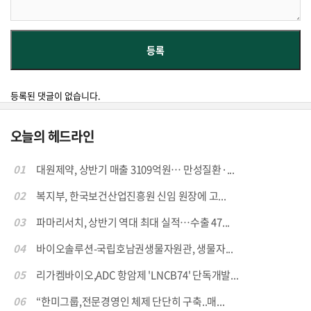
등록된 댓글이 없습니다.
오늘의 헤드라인
01
대원제약, 상반기 매출 3109억원… 만성질환·...
02
복지부, 한국보건산업진흥원 신임 원장에 고...
03
파마리서치, 상반기 역대 최대 실적…수출 47...
04
바이오솔루션-국립호남권생물자원관, 생물자...
05
리가켐바이오,ADC 항암제 'LNCB74' 단독개발...
06
“한미그룹,전문경영인 체제 단단히 구축..매...