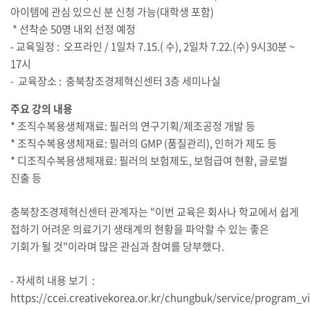
아이템에 관심 있으신 분 신청 가능
(
대학생 포함
)
*
선착순
50
명 내외 선정 예정
-
교육일정
:
오프라인
/ 1
일차
7.15.(
수
), 2
일차
7.22.(
수
) 9
시
30
분
~
17
시
-
교육장소
:
충북창조경제혁신센터
3
층 세미나실
주요 강의 내용
*
조직수복용생체재료
:
필러의 연구기획
/
제조공정 개발 등
*
조직수복용생체재료
:
필러의
GMP (
품질관리
),
인허가 제도 등
*
디조직수복용생체재료
:
필러의 보험제도
,
보험급여 현황
,
글로벌
진출 등
충북창조경제혁신센터 관계자는
"
이번 교육은 회사나 학교에서 쉽게
접하기 어려운 의료기기 생태계의 현황을 파악할 수 있는 좋은
기회가 될 것
"
이라며 많은 관심과 참여를 당부했다
.
- 자세히 내용 보기
:
https://ccei.creativekorea.or.kr/chungbuk/service/program_v