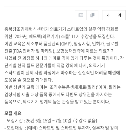
충북창조경제혁신센터가 의료기기 스타트업의 실무 역량 강화를
위한
'2026
년 메드텍
(
의료기기
)
스쿨
' 11
기 수강생을 모집한다
.
이번 교육은 제조부터 품질관리
(GMP),
임상시험
,
인허가
,
글로벌
진출
(FDA
인허가 및 마케팅
),
보험등재전략에 이르는 의료기기
사업화 전 과정을 하나의 테마로 깊이 있게 다루는 것이 특징이다
.
각
단계별 현직 필드 전문가들이 직접 강의에 나서
,
의료기기
스타트업이 실제 사업 과정에서 마주하는 실질적인 어려움 해결에
도움을 줄 것으로 기대된다
.
이번 상반기 교육 테마는
'
조직수복용생체재료
(
필러
)'
이며
,
필러는
임상시험 제출 대상 품목 중에서도 다빈도 상위권을 차지하는
품목으로
,
의료기기 업계의 높은 관심을 받고 있는 분야이다
.
모집 개요
-
모집기간
: 26
년
6
월
15
일
~ 7
월
10
일
(
수강료 없음
)
-
모집대상
: (
예비
)
스타트업 및 스타트업 투자자
,
실무자 및 강의