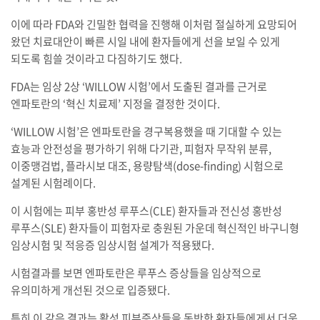
이에 따라 FDA와 긴밀한 협력을 진행해 이처럼 절실하게 요망되어
왔던 치료대안이 빠른 시일 내에 환자들에게 선을 보일 수 있게
되도록 힘쓸 것이라고 다짐하기도 했다.
FDA는 임상 2상 ‘WILLOW 시험’에서 도출된 결과를 근거로
엔파토란의 ‘혁신 치료제’ 지정을 결정한 것이다.
‘WILLOW 시험’은 엔파토란을 경구복용했을 때 기대할 수 있는
효능과 안전성을 평가하기 위해 다기관, 피험자 무작위 분류,
이중맹검법, 플라시보 대조, 용량탐색(dose-finding) 시험으로
설계된 시험례이다.
이 시험에는 피부 홍반성 루푸스(CLE) 환자들과 전신성 홍반성
루푸스(SLE) 환자들이 피험자로 충원된 가운데 혁신적인 바구니형
임상시험 및 적응증 임상시험 설계가 적용됐다.
시험결과를 보면 엔파토란은 루푸스 증상들을 임상적으로
유의미하게 개선된 것으로 입증됐다.
특히 이 같은 결과는 활성 피부증상들을 동반한 환자들에게서 더욱