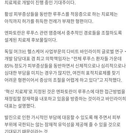
치료제로 개발이 진행 중인 기대주이다.
활성 피부증상들을 동반한 루푸스를 적응증으로 하는 치료제는
아직까지 허가를 취득한 전례가 부재한 형편이다.
엔파토란은 루푸스 관련 염증에서 중추적인 경로들을 조절하도록
설계된 치료제 후보물질이다.
독일 머크社 헬스케어 사업부문의 다비트 바인라이히 글로벌 연구‧
개발 담당대표 겸 최고 의학책임자는 “전체 루푸스 환자들 가운데
85% 정도가 피부증상들을 동반하면서 신체적으로나 심리적으로나
심대한 부담을 미치는 경우가 많지만, 여전히 표적치료제를 찾기
어려운 형편이어서 증상의 조절을 어렵게 하고 있다”고 지적했다.
‘혁신 치료제’로 지정된 것은 엔파토란이 루푸스에 대한 접근방법을
재정립할 잠재력을 내포하고 있음을 방증하는 것이라고 바인라이히
대표는 설명했다.
발진으로 인한 가시적인 부담에 대응할 수 있도록 해 주면서 피부
부위에 국한되는 않는 잠재적 유익성을 제공해 줄 수 있을 것으로
기대되기 때문이라는 것.