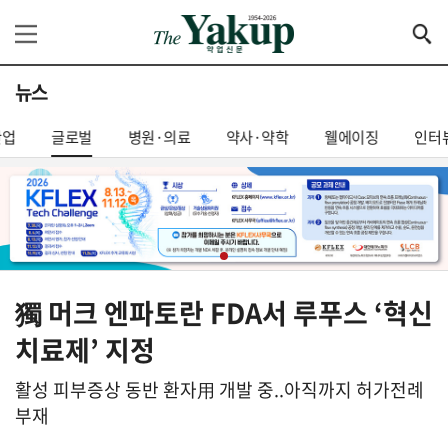
뉴스
산업
글로벌
병원·의료
약사·약학
웰에이징
인터
獨 머크 엔파토란 FDA서 루푸스 ‘혁신
치료제’ 지정
활성 피부증상 동반 환자用 개발 중..아직까지 허가전례
부재