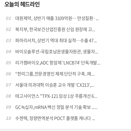
오늘의 헤드라인
01
대원제약, 상반기 매출 3109억원… 만성질환·...
02
복지부, 한국보건산업진흥원 신임 원장에 고...
03
파마리서치, 상반기 역대 최대 실적…수출 47...
04
바이오솔루션-국립호남권생물자원관, 생물자...
05
리가켐바이오,ADC 항암제 'LNCB74' 단독개발...
06
“한미그룹,전문경영인 체제 단단히 구축..매...
07
서울대 의과대학 이승훈 교수 개발 ‘CX213’,...
08
테고사이언스 "TPX-121 임상 1상 주름개선 6...
09
GC녹십자,mRNA 백신 정밀 분석 기술 확보 .....
10
수젠텍, 정량면역분석 POCT 플랫폼 캐나다 ...