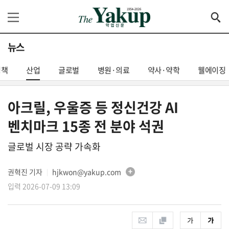
뉴스
정책
산업
글로벌
병원·의료
약사·약학
웰에이징
아크릴, 우울증 등 정신건강 AI
벤치마크 15종 전 분야 석권
글로벌 시장 공략 가속화
권혁진 기자
hjkwon@yakup.com
│
입력 2026-07-09 13:09