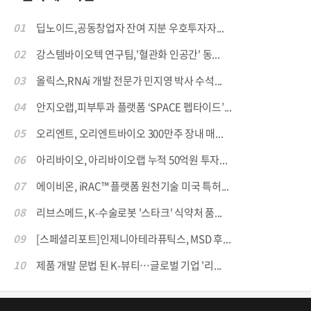
01
딥노이드,공동창업자 잔여 지분 우호투자자...
02
강스템바이오텍 연구팀,'혈관화 인공간' 동...
03
올릭스,RNAi 개발 전문가 민지영 박사 수석...
04
안지오랩,피부투과 플랫폼 ‘SPACE 펩타이드’...
05
오리엔트, 오리엔트바이오 300만주 장내 매...
06
아리바이오, 아리바이오랩 누적 50억원 투자...
07
에이비온, iRAC™ 플랫폼 원천기술 미국 특허...
08
리브스메드, K-수술로봇 '스타크' 식약처 품...
09
[스페셜리포트]인제니아테라퓨틱스, MSD 후...
10
제품 개발 문법 된 K-뷰티…글로벌 기업 '리...