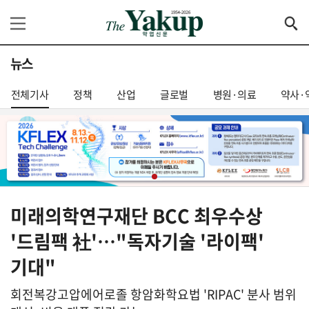
뉴스
전체기사
정책
산업
글로벌
병원·의료
약사·
미래의학연구재단 BCC 최우수상
'드림팩 社'…"독자기술 '라이팩'
기대"
회전복강고압에어로졸 항암화학요법 'RIPAC' 분사 범위