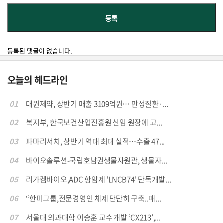
등록된 댓글이 없습니다.
오늘의 헤드라인
01
대원제약, 상반기 매출 3109억원… 만성질환·...
02
복지부, 한국보건산업진흥원 신임 원장에 고...
03
파마리서치, 상반기 역대 최대 실적…수출 47...
04
바이오솔루션-국립호남권생물자원관, 생물자...
05
리가켐바이오,ADC 항암제 'LNCB74' 단독개발...
06
“한미그룹,전문경영인 체제 단단히 구축..매...
07
서울대 의과대학 이승훈 교수 개발 ‘CX213’,...